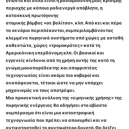
γνωστά και απλά είναι η ραδιομόλυνση
μιας κρίσιμης
περιοχής με κάποια ραδιενεργά απόβλητα, η
κατασκευή πρωτόγονης
ατομικής βόμβας «σε βαλίτσα», κλπ. Από κει και πέρα
τα σενάρια περιπλέκονται,συμπεριλαμβάνοντας
κλεμμένα πυρηνικά συστήματα από χώρες με ασταθή
καθεστώτα, χώρες «τρομοκράτες» κατά τη
Αμερικάνικη υπερδύναμη κλπ. Οι βασικοί και
εγγενείς κίνδυνοι από τη χρήση αυτής της κατά τη
γνώμη μουαπαράδεκτης και απορριπτέας
τεχνογνωσίας είναι ακόμα πιο σοβαροί και
αναπόφευκτοι, τέτοιοι ώστε να μην υπάρχει
μηχανισμός να τους αποτρέψει.
Μια προσεκτική ανάλυση της «ειρηνικής χρήσης» της
πυρηνικής ενέργειας θα οδηγήσει στο αβίαστο
συμπέρασμα ότι είναι μια καταστροφική
τεχνογνωσία που πρέπει να αποσυρθεί και να
αντικατασταθεί το συντομότερο δυνατό. Θα δείξει