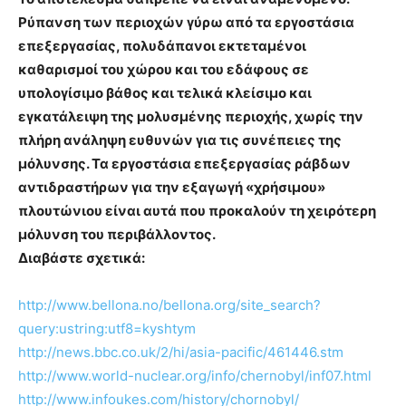
Ρύπανση των περιοχών γύρω από τα εργοστάσια
επεξεργασίας, πολυδάπανοι εκτεταμένοι
καθαρισμοί του χώρου και του εδάφους σε
υπολογίσιμο βάθος και τελικά κλείσιμο και
εγκατάλειψη της μολυσμένης περιοχής, χωρίς την
πλήρη ανάληψη ευθυνών για τις συνέπειες της
μόλυνσης. Τα εργοστάσια επεξεργασίας ράβδων
αντιδραστήρων για την εξαγωγή «χρήσιμου»
πλουτώνιου είναι αυτά που προκαλούν τη χειρότερη
μόλυνση του περιβάλλοντος.
Διαβάστε σχετικά:
http://www.bellona.no/bellona.org/site_search?
query:ustring:utf8=kyshtym
http://news.bbc.co.uk/2/hi/asia-pacific/461446.stm
http://www.world-nuclear.org/info/chernobyl/inf07.html
http://www.infoukes.com/history/chornobyl/