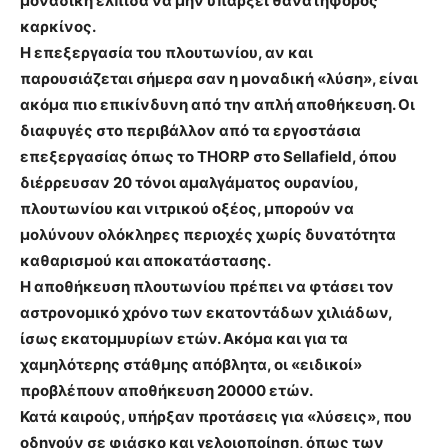
μοναδική ελπίδα να μην υπάρξει θανατηφόρος
καρκίνος.
Η επεξεργασία του πλουτωνίου, αν και
παρουσιάζεται σήμερα σαν η μοναδική «λύση», είναι
ακόμα πιο επικίνδυνη από την απλή αποθήκευση. Οι
διαφυγές στο περιβάλλον από τα εργοστάσια
επεξεργασίας όπως το THORP στο Sellafield, όπου
διέρρευσαν 20 τόνοι αμαλγάματος ουρανίου,
πλουτωνίου και νιτρικού οξέος, μπορούν να
μολύνουν ολόκληρες περιοχές χωρίς δυνατότητα
καθαρισμού και αποκατάστασης.
Η αποθήκευση πλουτωνίου πρέπει να φτάσει τον
αστρονομικό χρόνο των εκατοντάδων χιλιάδων,
ίσως εκατομμυρίων ετών. Ακόμα και για τα
χαμηλότερης στάθμης απόβλητα, οι «ειδικοί»
προβλέπουν αποθήκευση 20000 ετών.
Κατά καιρούς, υπήρξαν προτάσεις για «λύσεις», που
οδηγούν σε φιάσκο και γελοιοποίηση, όπως των