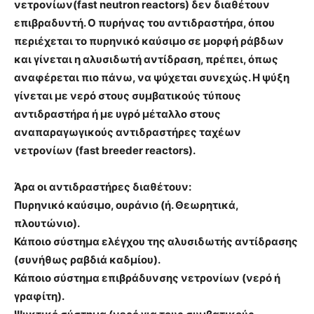
νετρονίων(fast neutron reactors) δεν διαθέτουν
επιβραδυντή. Ο πυρήνας του αντιδραστήρα, όπου
περιέχεται το πυρηνικό καύσιμο σε μορφή ράβδων
και γίνεται η αλυσιδωτή αντίδραση, πρέπει, όπως
αναφέρεται πιο πάνω, να ψύχεται συνεχώς. Η ψύξη
γίνεται με νερό στους συμβατικούς τύπους
αντιδραστήρα ή με υγρό μέταλλο στους
αναπαραγωγικούς αντιδραστήρες ταχέων
νετρονίων (fast breeder reactors).
Άρα οι αντιδραστήρες διαθέτουν:
Πυρηνικό καύσιμο, ουράνιο (ή. Θεωρητικά,
πλουτώνιο).
Κάποιο σύστημα ελέγχου της αλυσιδωτής αντίδρασης
(συνήθως ραβδιά καδμίου).
Κάποιο σύστημα επιβράδυνσης νετρονίων (νερό ή
γραφίτη).