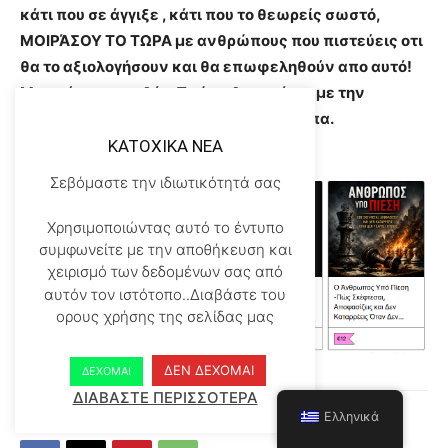
κάτι που σε άγγιξε , κάτι που το θεωρείς σωστό,
ΜΟΙΡΆΣΟΥ ΤΟ ΤΩΡΑ με ανθρώπους που πιστεύεις οτι
θα το αξιολογήσουν και θα επωφεληθούν απο αυτό!
Μην μένεις απαθής. Πρώτα θα νικήσουμε την
ύπνωση και μετά ΟΛΟΙ ΜΑΖΙ τα υπόλοιπα.
KATOXIKA NEA
STRANGERS E-BOOKS
Σεβόμαστε την ιδιωτικότητά σας
Χρησιμοποιώντας αυτό το έντυπο
συμφωνείτε με την αποθήκευση και
χειρισμό των δεδομένων σας από
αυτόν τον ιστότοπο..Διαβάστε του
ορους χρήσης της σελίδας μας
ΔΕΝ ΔΕΧΟΜΑΙ
ΔΕΧΟΜΑΙ
ΔΙΑΒΑΣΤΕ ΠΕΡΙΣΣΟΤΕΡΑ
Ελληνικά