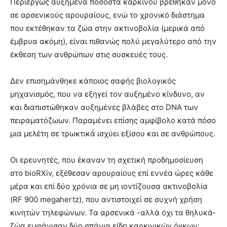
Περιέργως αυξημένα ποσοστά καρκίνου βρέθηκαν μόνο
σε αρσενικούς αρουραίους, ενώ το χρονικό διάστημα
που εκτέθηκαν τα ζώα στην ακτινοβολία (μερικά από
έμβρυα ακόμη), είναι πιθανώς πολύ μεγαλύτερο από την
έκθεση των ανθρώπων στις συσκευές τους.
Δεν επισημάνθηκε κάποιος σαφής βιολογικός
μηχανισμός, που να εξηγεί τον αυξημένο κίνδυνο, αν
και διαπιστώθηκαν αυξημένες βλάβες στο DNA των
πειραματόζωων. Παραμένει επίσης αμφίβολο κατά πόσο
μια μελέτη σε τρωκτικά ισχύει εξίσου και σε ανθρώπους.
Οι ερευνητές, που έκαναν τη σχετική προδημοσίευση
στο bioRXiv, εξέθεσαν αρουραίους επί εννέα ώρες κάθε
μέρα και επί δύο χρόνια σε μη ιοντίζουσα ακτινοβολία
(RF 900 megahertz), που αντιστοιχεί σε συχνή χρήση
κινητών τηλεφώνων. Τα αρσενικά -αλλά όχι τα θηλυκά-
ζώα εμφάνισαν δύο σπάνια είδη καρκινικών όγκων: