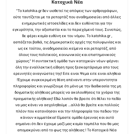
Κατοχικά Νέα
"Το katohika.gr δεν υιοθετεί τις απόψεις των αρθρογράφων,
ούτε ταυτίζεται με τα ρεπορτάζ που αναδημοσιεύει από άλλες
ενημερωτικές ιστοσελίδες και δεν ευθύνεται για την
εγκυρότητα, την αξιοπιστία και το περιεχόμενό τους. Συνεπώς,
δε φέρει καμία ευθύνη εκ του νόμου. Το katohika.gr ,
ασπάζεται βαθιά, τις Δημοκρατικές αρχές της πολυφωνίας και
ως εκ τούτου, αναδημοσιεύει κείμενα και ρεπορτάζ, από
όλους τους πολιτικούς, κοινωνικούς και επιστημονικούς
χώρους." Η συντακτική ομάδα των κατοχικών νέων φέρνει
όλη την εναλλακτική είδηση προς ξεσκαρτάρισμα απο τους
ερευνητές αναγνώστες της! Ειτε ειναι Ψεμα ειτε ειναι αληθεια
!Έχουμε συγκεκριμένη θέση απέναντι στην υπεροντοτητα
πληροφορίας και γνωρίζουμε ότι μόνο με την διαδικασία της μη
δογματικής αλήθειας μπορείς να ακολουθήσεις τα χνάρια της
πραγματικής αλήθειας! Εδώ λοιπόν θα βρειτε ότι θέλει το πεδίο
να μας κάνει να ασχοληθούμε ...αλλά θα βρείτε και πολλούς
πλέον που κατανόησαν και την πληροφορία του πεδιου την
κάνουν κομματάκια! Είμαστε ομάδα έρευνας και αυτό
σημαίνει ότι δεν έχουμε μαζί μας καμία ταμπέλα που θα μας
απομακρύνει από το φως της αλήθειας ! Το Κατοχικά Νέα