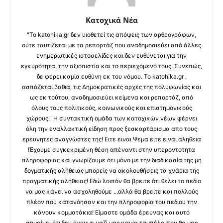
Κατοχικά Νέα
"Το katohika.gr δεν υιοθετεί τις απόψεις των αρθρογράφων,
ούτε ταυτίζεται με τα ρεπορτάζ που αναδημοσιεύει από άλλες
ενημερωτικές ιστοσελίδες και δεν ευθύνεται για την
εγκυρότητα, την αξιοπιστία και το περιεχόμενό τους. Συνεπώς,
δε φέρει καμία ευθύνη εκ του νόμου. Το katohika.gr ,
ασπάζεται βαθιά, τις Δημοκρατικές αρχές της πολυφωνίας και
ως εκ τούτου, αναδημοσιεύει κείμενα και ρεπορτάζ, από
όλους τους πολιτικούς, κοινωνικούς και επιστημονικούς
χώρους." Η συντακτική ομάδα των κατοχικών νέων φέρνει
όλη την εναλλακτική είδηση προς ξεσκαρτάρισμα απο τους
ερευνητές αναγνώστες της! Ειτε ειναι Ψεμα ειτε ειναι αληθεια
!Έχουμε συγκεκριμένη θέση απέναντι στην υπεροντοτητα
πληροφορίας και γνωρίζουμε ότι μόνο με την διαδικασία της μη
δογματικής αλήθειας μπορείς να ακολουθήσεις τα χνάρια της
πραγματικής αλήθειας! Εδώ λοιπόν θα βρειτε ότι θέλει το πεδίο
να μας κάνει να ασχοληθούμε ...αλλά θα βρείτε και πολλούς
πλέον που κατανόησαν και την πληροφορία του πεδιου την
κάνουν κομματάκια! Είμαστε ομάδα έρευνας και αυτό
σημαίνει ότι δεν έχουμε μαζί μας καμία ταμπέλα που θα μας