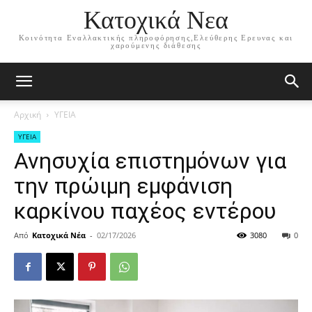
Κατοχικά Νεα
Κοινότητα Εναλλακτικής πληροφόρησης,Ελεύθερης Ερευνας και
χαρούμενης διάθεσης
Αρχική
ΥΓΕΙΑ
ΥΓΕΙΑ
Ανησυχία επιστημόνων για
την πρώιμη εμφάνιση
καρκίνου παχέος εντέρου
Από
Κατοχικά Νέα
-
02/17/2026
3080
0