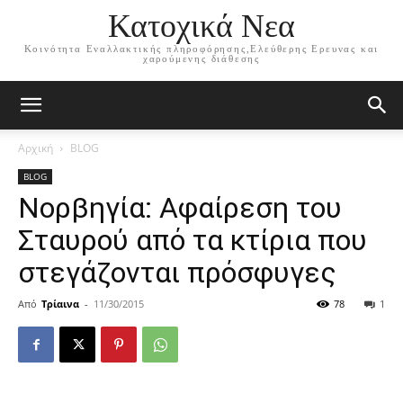
Κατοχικά Νεα
Κοινότητα Εναλλακτικής πληροφόρησης,Ελεύθερης Ερευνας και
χαρούμενης διάθεσης
Αρχική
BLOG
BLOG
Νορβηγία: Αφαίρεση του
Σταυρού από τα κτίρια που
στεγάζονται πρόσφυγες
Από
Τρίαινα
-
11/30/2015
78
1