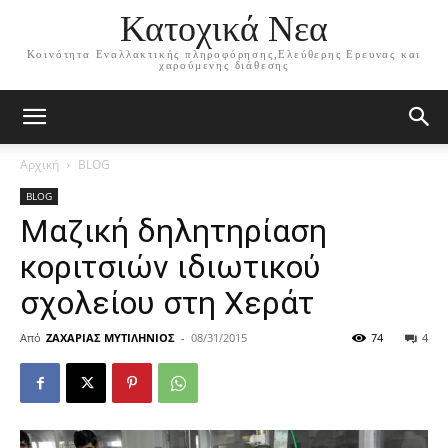
Κατοχικά Νεα
Κοινότητα Εναλλακτικής πληροφόρησης,Ελεύθερης Ερευνας και
χαρούμενης διάθεσης
Αρχική
BLOG
BLOG
Μαζική δηλητηρίαση
κοριτσιών ιδιωτικού
σχολείου στη Χεράτ
Από
ΖΑΧΑΡΙΑΣ ΜΥΤΙΛΗΝΙΟΣ
-
08/31/2015
74
4