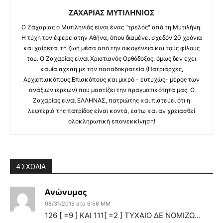
ΖΑΧΑΡΙΑΣ ΜΥΤΙΛΗΝΙΟΣ
O Ζαχαρίας ο Μυτιληνιός είναι ένας "τρελός" από τη Μυτιλήνη.
Η τύχη τον έφερε στην Αθήνα, όπου διαμένει σχεδόν 20 χρόνια
και χαίρεται τη ζωή μέσα από την οικογένεια και τους φίλους
του. Ο Ζαχαρίας είναι Χριστιανός Ορθόδοξος, όμως δεν έχει
καμία σχέση με την παπαδοκρατεία (Πατριάρχες,
Αρχιεπισκόπους,Επισκόπους και μικρό - ευτυχώς- μέρος των
ανάξιων ιερέων) που μαστίζει την πραγματικότητα μας. Ο
Ζαχαρίας είναι ΕΛΛΗΝΑΣ, πατριώτης και πιστεύει ότι η
λεφτεριά της πατρίδος είναι κοντά, έστω και αν χρειασθεί
ολοκληρωτική επανεκκίνηση!
4 ΣΧΟΛΙΑ
Ανώνυμος
08/31/2015 στο 6:56 ΜΜ
126 [ =9 ] ΚΑΙ 111[ =2 ] ΤΥΧΑΙΟ ΔΕ ΝΟΜΙΖΩ…