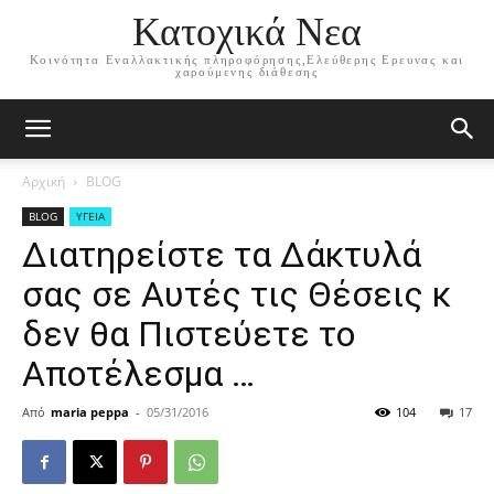
Κατοχικά Νεα
Κοινότητα Εναλλακτικής πληροφόρησης,Ελεύθερης Ερευνας και
χαρούμενης διάθεσης
Αρχική
BLOG
BLOG
ΥΓΕΙΑ
Διατηρείστε τα Δάκτυλά
σας σε Αυτές τις Θέσεις κ
δεν θα Πιστεύετε το
Αποτέλεσμα …
Από
maria peppa
-
05/31/2016
104
17