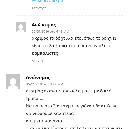
v=jsm6WI5i7p0
Απάντηση
Ανώνυμος
05/31/2016 στο 4:19 ΜΜ
ακριβός τα δάχτυλα έτσι όπως το δείχνει
είναι τα 3 εξάρια και το κάνουν όλοι οι
καμπαλιστες
Απάντηση
Ανώνυμος
05/31/2016 στο 1:22 ΜΜ
έτσι μας έκαναν τον κώλο μας….με διπλή
τρύπα….
Να πάμε στο Σύνταγμα με γιόγκα δακτύλων …
να νιώσουμε καλύτερα
και μετά νανάκια…..
Ζήτω η επανάσταση στη Γαλλία ωρε πατριώτες