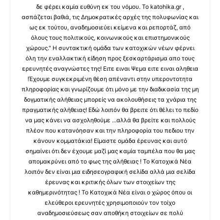
δε φέρει καμία ευθύνη εκ του νόμου. Το katohika.gr ,
ασπάζεται βαθιά, τις Δημοκρατικές αρχές της πολυφωνίας και
ως εκ τούτου, αναδημοσιεύει κείμενα και ρεπορτάζ, από
όλους τους πολιτικούς, κοινωνικούς και επιστημονικούς
χώρους." Η συντακτική ομάδα των κατοχικών νέων φέρνει
όλη την εναλλακτική είδηση προς ξεσκαρτάρισμα απο τους
ερευνητές αναγνώστες της! Ειτε ειναι Ψεμα ειτε ειναι αληθεια
!Έχουμε συγκεκριμένη θέση απέναντι στην υπεροντοτητα
πληροφορίας και γνωρίζουμε ότι μόνο με την διαδικασία της μη
δογματικής αλήθειας μπορείς να ακολουθήσεις τα χνάρια της
πραγματικής αλήθειας! Εδώ λοιπόν θα βρειτε ότι θέλει το πεδίο
να μας κάνει να ασχοληθούμε ...αλλά θα βρείτε και πολλούς
πλέον που κατανόησαν και την πληροφορία του πεδιου την
κάνουν κομματάκια! Είμαστε ομάδα έρευνας και αυτό
σημαίνει ότι δεν έχουμε μαζί μας καμία ταμπέλα που θα μας
απομακρύνει από το φως της αλήθειας ! Το Κατοχικά Νέα
λοιπόν δεν είναι μια ειδησεογραφική σελίδα αλλά μια σελίδα
έρευνας και κριτικής όλων των στοιχείων της
καθημερινότητας ! Το Κατοχικά Νέα είναι ο χώρος όπου οι
ελεύθεροι ερευνητές χρησιμοποιούν τον τοίχο
αναδημοσιεύσεως σαν αποθήκη στοιχείων σε πολύ