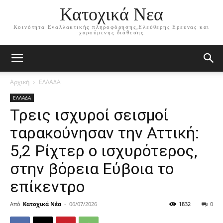
Κατοχικά Νεα
Κοινότητα Εναλλακτικής πληροφόρησης,Ελεύθερης Ερευνας και
χαρούμενης διάθεσης
Αρχική
ΕΛΛΑΔΑ
ΕΛΛΑΔΑ
Τρεις ισχυροί σεισμοί
ταρακούνησαν την Αττική:
5,2 Ρίχτερ ο ισχυρότερος,
στην βόρεια Εύβοια το
επίκεντρο
Από
Κατοχικά Νέα
-
06/07/2026
1832
0