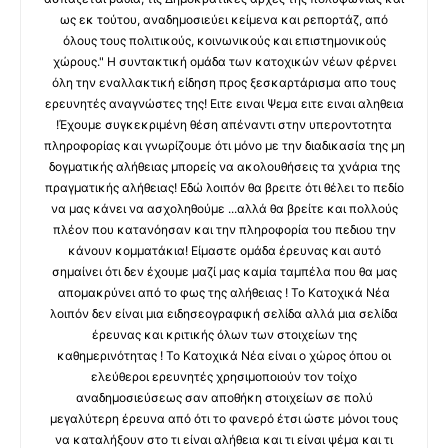
ως εκ τούτου, αναδημοσιεύει κείμενα και ρεπορτάζ, από
όλους τους πολιτικούς, κοινωνικούς και επιστημονικούς
χώρους." Η συντακτική ομάδα των κατοχικών νέων φέρνει
όλη την εναλλακτική είδηση προς ξεσκαρτάρισμα απο τους
ερευνητές αναγνώστες της! Ειτε ειναι Ψεμα ειτε ειναι αληθεια
!Έχουμε συγκεκριμένη θέση απέναντι στην υπεροντοτητα
πληροφορίας και γνωρίζουμε ότι μόνο με την διαδικασία της μη
δογματικής αλήθειας μπορείς να ακολουθήσεις τα χνάρια της
πραγματικής αλήθειας! Εδώ λοιπόν θα βρειτε ότι θέλει το πεδίο
να μας κάνει να ασχοληθούμε ...αλλά θα βρείτε και πολλούς
πλέον που κατανόησαν και την πληροφορία του πεδιου την
κάνουν κομματάκια! Είμαστε ομάδα έρευνας και αυτό
σημαίνει ότι δεν έχουμε μαζί μας καμία ταμπέλα που θα μας
απομακρύνει από το φως της αλήθειας ! Το Κατοχικά Νέα
λοιπόν δεν είναι μια ειδησεογραφική σελίδα αλλά μια σελίδα
έρευνας και κριτικής όλων των στοιχείων της
καθημερινότητας ! Το Κατοχικά Νέα είναι ο χώρος όπου οι
ελεύθεροι ερευνητές χρησιμοποιούν τον τοίχο
αναδημοσιεύσεως σαν αποθήκη στοιχείων σε πολύ
μεγαλύτερη έρευνα από ότι το φανερό έτσι ώστε μόνοι τους
να καταλήξουν στο τι είναι αλήθεια και τι είναι ψέμα και τι