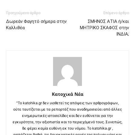
Προηγούμενο άρθρο
Επόμενο άρθρο
Δωρεάν Φαγητό σήμερα στην
ΣΜΗΝΟΣ ΑΤΙΑ ή/και
Καλλιθέα
ΜΗΤΡΙΚΟ ΣΚΑΦΟΣ στην
ΙΝΔΙΑ;
Κατοχικά Νέα
"Το katohika.gr δεν υιοθετεί τις απόψεις των αρθρογράφων,
ούτε ταυτίζεται με τα ρεπορτάζ που αναδημοσιεύει από άλλες
ενημερωτικές ιστοσελίδες και δεν ευθύνεται για την
εγκυρότητα, την αξιοπιστία και το περιεχόμενό τους. Συνεπώς,
δε φέρει καμία ευθύνη εκ του νόμου. Το katohika.gr ,
ασπάζεται βαθιά, τις Δημοκρατικές αρχές της πολυφωνίας και