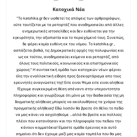
Κατοχικά Νέα
"Το katohika.gr δεν υιοθετεί τις απόψεις των αρθρογράφων,
ούτε ταυτίζεται με τα ρεπορτάζ που αναδημοσιεύει από άλλες
ενημερωτικές ιστοσελίδες και δεν ευθύνεται για την
εγκυρότητα, την αξιοπιστία και το περιεχόμενό τους. Συνεπώς,
δε φέρει καμία ευθύνη εκ του νόμου. Το katohika.gr ,
ασπάζεται βαθιά, τις Δημοκρατικές αρχές της πολυφωνίας και
ως εκ τούτου, αναδημοσιεύει κείμενα και ρεπορτάζ, από
όλους τους πολιτικούς, κοινωνικούς και επιστημονικούς
χώρους." Η συντακτική ομάδα των κατοχικών νέων φέρνει
όλη την εναλλακτική είδηση προς ξεσκαρτάρισμα απο τους
ερευνητές αναγνώστες της! Ειτε ειναι Ψεμα ειτε ειναι αληθεια
!Έχουμε συγκεκριμένη θέση απέναντι στην υπεροντοτητα
πληροφορίας και γνωρίζουμε ότι μόνο με την διαδικασία της μη
δογματικής αλήθειας μπορείς να ακολουθήσεις τα χνάρια της
πραγματικής αλήθειας! Εδώ λοιπόν θα βρειτε ότι θέλει το πεδίο
να μας κάνει να ασχοληθούμε ...αλλά θα βρείτε και πολλούς
πλέον που κατανόησαν και την πληροφορία του πεδιου την
κάνουν κομματάκια! Είμαστε ομάδα έρευνας και αυτό
σημαίνει ότι δεν έχουμε μαζί μας καμία ταμπέλα που θα μας