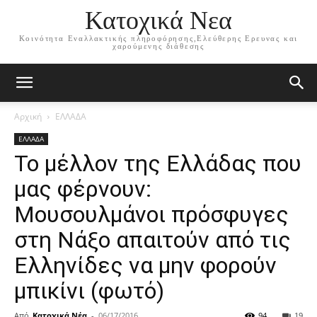
Κατοχικά Νεα
Κοινότητα Εναλλακτικής πληροφόρησης,Ελεύθερης Ερευνας και
χαρούμενης διάθεσης
Αρχική
ΕΛΛΑΔΑ
ΕΛΛΑΔΑ
Το μέλλον της Ελλάδας που
μας φέρνουν:
Μουσουλμάνοι πρόσφυγες
στη Νάξο απαιτούν από τις
Ελληνίδες να μην φορούν
μπικίνι (φωτό)
Από
Κατοχικά Νέα
-
06/17/2016
94
19