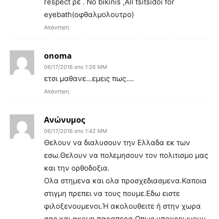
respect ρε . No bikinis ,All tsitsidoi for
eyebath(οφθαλμολουτρο)
Απάντηση
onoma
06/17/2016 στο 1:26 ΜΜ
ετσι μαθανε…εμεις πως….
Απάντηση
Ανώνυμος
06/17/2016 στο 1:42 ΜΜ
Θελουν να διαλυσουν την Ελλαδα εκ των
εσω.Θελουν να πολεμησουν τον πολιτισμο μας
και την ορθοδοξια.
Ολα στημενα και ολα προσχεδιασμενα.Καποια
στιγμη πρεπει να τους πουμε.Εδω ειστε
φιλοξενουμενοι.Ή ακολουθειτε ή στην χωρα
σας και ακομη παραπερα.Οπως υποχρεωνουν