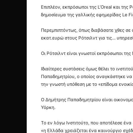
Επιπλέον, εκπρόσωποι της L’Oreal και της 
δημοσίευμα της γαλλικής εφημερίδας Le Fi
Περεμπιπτόντως, όπως διαβάσατε χθες σε 
εκατ.ευρώ στους Ρότσιλντ για τις… υπηρεσ
Οι Ρότσιλντ είναι γνωστοί εκπρόσωποι της
Ιδιαίτερες συστάσεις όμως θέλει το ινστιτ
Παπαδημητρίου, ο οποίος αναγκάστηκε να 
την γνωστή υπόθεση με το «επίδομα ενοικί
Ο Δημήτρης Παπαδημητρίου είναι οικονομολ
Υόρκη.
Το εν λόγω Ινστιτούτο, που αποτέλεσε ένα 
«η Ελλάδα χρειάζεται ένα καινούργιο σχέδι