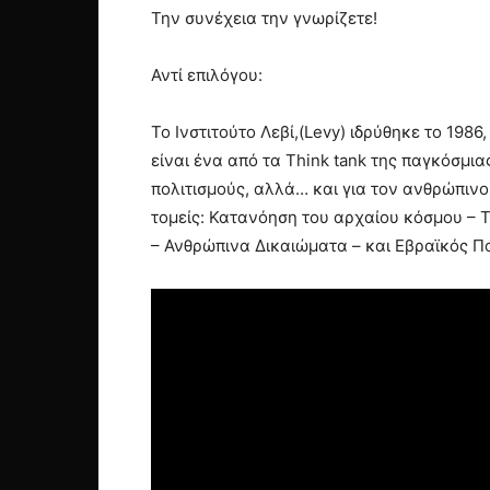
Την συνέχεια την γνωρίζετε!
Αντί επιλόγου:
Το Ινστιτούτο Λεβί,(Levy) ιδρύθηκε το 19
είναι ένα από τα Think tank της παγκόσμια
πολιτισμούς, αλλά… και για τον ανθρώπινο 
τομείς: Κατανόηση του αρχαίου κόσμου – Τ
– Ανθρώπινα Δικαιώματα – και Εβραϊκός Πο