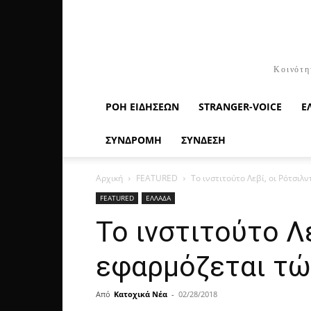
Κοινότη
ΡΟΉ ΕΙΔΉΣΕΩΝ
STRANGER-VOICE
Ε
ΣΥΝΔΡΟΜΗ
ΣΥΝΔΕΣΗ
Αρχική
FEATURED
Το ινστιτούτο Λεβί, οι Ρότσιλν
FEATURED
ΕΛΛΑΔΑ
Το ινστιτούτο Λ
εφαρμόζεται τώ
Από
Κατοχικά Νέα
-
02/28/2018