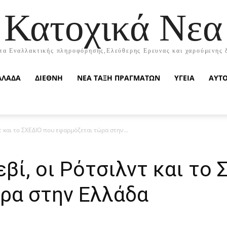
Κατοχικά Νεα
τα Εναλλακτικής πληροφόρησης,Ελεύθερης Ερευνας και χαρούμενης 
ΛΛΑΔΑ
ΔΙΕΘΝΗ
ΝΕΑ ΤΑΞΗ ΠΡΑΓΜΑΤΩΝ
ΥΓΕΙΑ
ΑΥΤ
τ και το ΣΧΕΔΙΟ που εφαρμόζεται τώρα στην...
εβί, οι Ρότσιλντ και το
ρα στην Ελλάδα