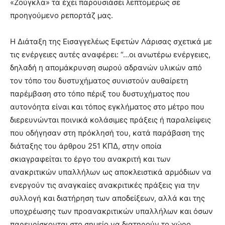
«Ζούγκλα» τα έχει παρουσιάσει λεπτομερώς σε
προηγούμενο ρεπορτάζ μας.
Η Διάταξη της Εισαγγελέως Εφετών Λάρισας σχετικά με
τις ενέργειες αυτές αναφέρει: “…οι ανωτέρω ενέργειες,
δηλαδή η απομάκρυνση σωρού αδρανών υλικών από
τον τόπο του δυστυχήματος συνιστούν αυθαίρετη
παρέμβαση στο τόπο πέριξ του δυστυχήματος που
αυτονόητα είναι και τόπος εγκλήματος στο μέτρο που
διερευνώνται ποινικά κολάσιμες πράξεις ή παραλείψεις
που οδήγησαν στη πρόκλησή του, κατά παράβαση της
διάταξης του άρθρου 251 ΚΠΔ, στην οποία
σκιαγραφείται το έργο του ανακριτή και των
ανακριτικών υπαλλήλων ως αποκλειστικά αρμόδιων να
ενεργούν τις αναγκαίες ανακριτικές πράξεις για την
συλλογή και διατήρηση των αποδείξεων, αλλά και της
υποχρέωσης των προανακριτικών υπαλλήλων και όσων
παρευρίσκονται στο σημείο να διατηρούν το χώρο