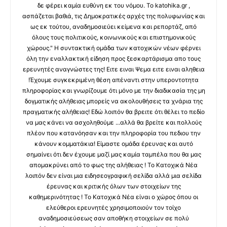
δε φέρει καμία ευθύνη εκ του νόμου. Το katohika.gr ,
ασπάζεται βαθιά, τις Δημοκρατικές αρχές της πολυφωνίας και
ως εκ τούτου, αναδημοσιεύει κείμενα και ρεπορτάζ, από
όλους τους πολιτικούς, κοινωνικούς και επιστημονικούς
χώρους." Η συντακτική ομάδα των κατοχικών νέων φέρνει
όλη την εναλλακτική είδηση προς ξεσκαρτάρισμα απο τους
ερευνητές αναγνώστες της! Ειτε ειναι Ψεμα ειτε ειναι αληθεια
!Έχουμε συγκεκριμένη θέση απέναντι στην υπεροντοτητα
πληροφορίας και γνωρίζουμε ότι μόνο με την διαδικασία της μη
δογματικής αλήθειας μπορείς να ακολουθήσεις τα χνάρια της
πραγματικής αλήθειας! Εδώ λοιπόν θα βρειτε ότι θέλει το πεδίο
να μας κάνει να ασχοληθούμε ...αλλά θα βρείτε και πολλούς
πλέον που κατανόησαν και την πληροφορία του πεδιου την
κάνουν κομματάκια! Είμαστε ομάδα έρευνας και αυτό
σημαίνει ότι δεν έχουμε μαζί μας καμία ταμπέλα που θα μας
απομακρύνει από το φως της αλήθειας ! Το Κατοχικά Νέα
λοιπόν δεν είναι μια ειδησεογραφική σελίδα αλλά μια σελίδα
έρευνας και κριτικής όλων των στοιχείων της
καθημερινότητας ! Το Κατοχικά Νέα είναι ο χώρος όπου οι
ελεύθεροι ερευνητές χρησιμοποιούν τον τοίχο
αναδημοσιεύσεως σαν αποθήκη στοιχείων σε πολύ