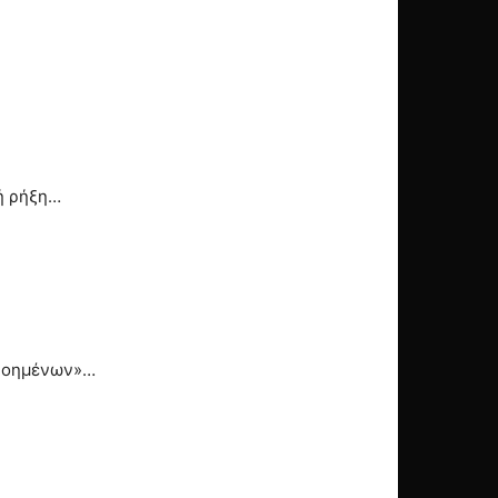
ή ρήξη…
ευνοημένων»…