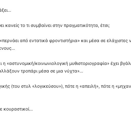
άξει…
ι κανείς το τι συμβαίνει στην πραγματικότητα, έτσι;
«περνάει από εντατικά φροντιστήρια» και μέσα σε ελάχιστες ν
μενους…
 η «αστυνομική/κοινωνιολογική μυθιστοριογραφία» έχει βγάλ
 αλλάξουν τροπάρι μέσα σε μια νύχτα»…
γικής (του στυλ «λογικεύσου»), πότε η «απειλή», πότε η «μηχα
ε κουραστικοί…