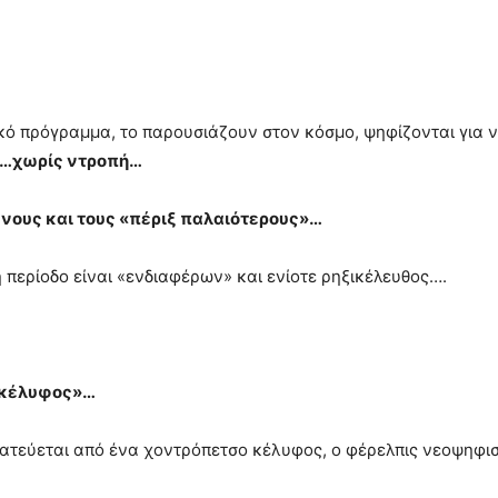
ικό πρόγραμμα, το παρουσιάζουν στον κόσμο, ψηφίζονται για 
ά…χωρίς ντροπή…
ενους και τους «πέριξ παλαιότερους»…
περίοδο είναι «ενδιαφέρων» και ενίοτε ρηξικέλευθος….
ο κέλυφος»…
ατεύεται από ένα χοντρόπετσο κέλυφος, ο φέρελπις νεοψηφισ