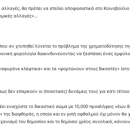
ά αλλαγές, θα πρέπει να στείλει αποφασιστικά στο Κοινοβούλ
δομικές αλλαγές»…
 που αν χτυπηθεί λύνεται το πρόβλημα της χρηματοδότησης τη
φονική φορολογία διακινδυνεύοντας να ξεσπάσει ένας εμφύλι
 «σφυράνε κλέφτικα» και τα «φορτώνουν στους δικαστές» (στο σ
ως δεν επαρκούν οι (ποσοτικές) δυνάμεις τους για κάτι τέτοιο
έει ενισχύστε το δικαστικό σώμα με 10,000 προσλήψεις νέων δ
ες» της διαφθοράς, η οποία και εν ριπή οφθαλμού όχι μόνον θ
ανισμό του δημοσίου και το δημόσιο χρέος συνολικά, κάνουν