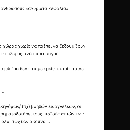
ιο ανθρώπους «αγύριστα κεφάλια»
ς χώρας χωρίς να πρέπει να ξεζουμίζουν
ος πόλεμος ανά πάσα στιγμή…
τυλ “μα δεν φταίμε εμείς, αυτοί φταίνε
….
ικηγόρων/ (πχ) βοηθών εισαγγελέων, οι
α χρηματοδοτήσει τους μισθούς αυτών των
 όλοι πως δεν ακούνε….