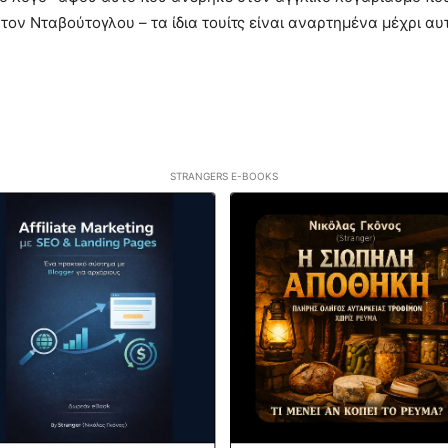
 τον Νταβούτογλου – τα ίδια τουίτς είναι αναρτημένα μέχρι α
STRANGERS E-BOOKS