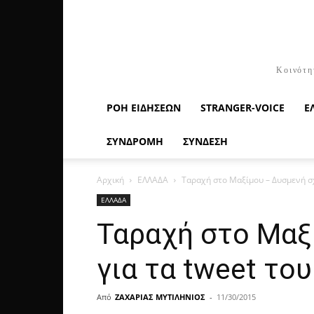
Κοινότη
ΡΟΉ ΕΙΔΉΣΕΩΝ
STRANGER-VOICE
Ε
ΣΥΝΔΡΟΜΗ
ΣΥΝΔΕΣΗ
Αρχική
ΕΛΛΑΔΑ
Ταραχή στο Μαξίμου – Δυσμενή σχ
ΕΛΛΑΔΑ
Ταραχή στο Μαξ
για τα tweet το
Από
ΖΑΧΑΡΙΑΣ ΜΥΤΙΛΗΝΙΟΣ
-
11/30/2015