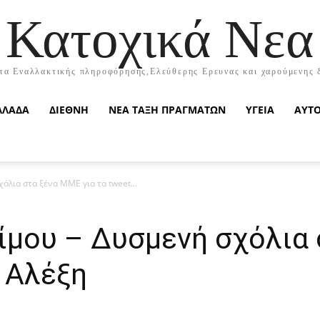
Κατοχικά Νεα
τα Εναλλακτικής πληροφόρησης,Ελεύθερης Ερευνας και χαρούμενης 
ΛΛΑΔΑ
ΔΙΕΘΝΗ
ΝΕΑ ΤΑΞΗ ΠΡΑΓΜΑΤΩΝ
ΥΓΕΙΑ
ΑΥΤ
όλια στα ξένα ΜΜΕ για τα tweet...
ίμου – Δυσμενή σχόλια
υ Αλέξη