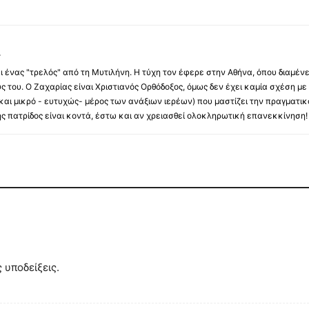
Σ
ι ένας "τρελός" από τη Μυτιλήνη. Η τύχη τον έφερε στην Αθήνα, όπου διαμένε
υς του. Ο Ζαχαρίας είναι Χριστιανός Ορθόδοξος, όμως δεν έχει καμία σχέση μ
αι μικρό - ευτυχώς- μέρος των ανάξιων ιερέων) που μαστίζει την πραγματικ
της πατρίδος είναι κοντά, έστω και αν χρειασθεί ολοκληρωτική επανεκκίνηση!
υποδείξεις.