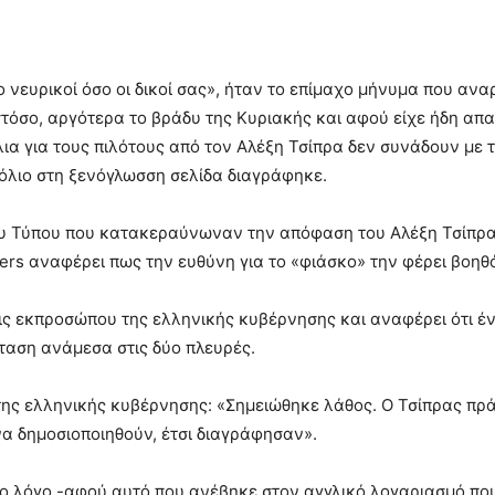
σο νευρικοί όσο οι δικοί σας», ήταν το επίμαχο μήνυμα που 
τόσο, αργότερα το βράδυ της Κυριακής και αφού είχε ήδη απ
α για τους πιλότους από τον Αλέξη Τσίπρα δεν συνάδουν με τ
χόλιο στη ξενόγλωσση σελίδα διαγράφηκε.
υ Τύπου που κατακεραύνωναν την απόφαση του Αλέξη Τσίπρα ν
ers αναφέρει πως την ευθύνη για το «φιάσκο» την φέρει βοη
εις εκπροσώπου της ελληνικής κυβέρνησης και αναφέρει ότι 
ταση ανάμεσα στις δύο πλευρές.
ς ελληνικής κυβέρνησης: «Σημειώθηκε λάθος. Ο Τσίπρας πράγ
να δημοσιοποιηθούν, έτσι διαγράφησαν».
ιο λόγο -αφού αυτό που ανέβηκε στον αγγλικό λογαριασμό που 