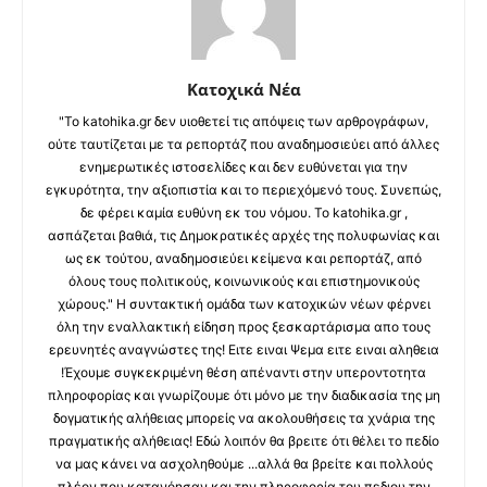
Κατοχικά Νέα
"Το katohika.gr δεν υιοθετεί τις απόψεις των αρθρογράφων,
ούτε ταυτίζεται με τα ρεπορτάζ που αναδημοσιεύει από άλλες
ενημερωτικές ιστοσελίδες και δεν ευθύνεται για την
εγκυρότητα, την αξιοπιστία και το περιεχόμενό τους. Συνεπώς,
δε φέρει καμία ευθύνη εκ του νόμου. Το katohika.gr ,
ασπάζεται βαθιά, τις Δημοκρατικές αρχές της πολυφωνίας και
ως εκ τούτου, αναδημοσιεύει κείμενα και ρεπορτάζ, από
όλους τους πολιτικούς, κοινωνικούς και επιστημονικούς
χώρους." Η συντακτική ομάδα των κατοχικών νέων φέρνει
όλη την εναλλακτική είδηση προς ξεσκαρτάρισμα απο τους
ερευνητές αναγνώστες της! Ειτε ειναι Ψεμα ειτε ειναι αληθεια
!Έχουμε συγκεκριμένη θέση απέναντι στην υπεροντοτητα
πληροφορίας και γνωρίζουμε ότι μόνο με την διαδικασία της μη
δογματικής αλήθειας μπορείς να ακολουθήσεις τα χνάρια της
πραγματικής αλήθειας! Εδώ λοιπόν θα βρειτε ότι θέλει το πεδίο
να μας κάνει να ασχοληθούμε ...αλλά θα βρείτε και πολλούς
πλέον που κατανόησαν και την πληροφορία του πεδιου την