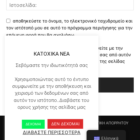
αποθηκεύστε το όνομα, το ηλεκτρονικό ταχυδρομείο και
τον ιστότοπό μου σε αυτό το πρόγραμμα περιήγησης για την
επόμενη φορά που θα σχολιάσω.
Χρησιμοποιώντας αυτό το έντυπο συμφωνείτε με την
KATOXIKA NEA
αποθήκευση και χειρισμό των δεδομένων σας από αυτόν
τον ιστότοπο..Διαβάστε του ορους χρήσης της σελίδας
Σεβόμαστε την ιδιωτικότητά σας
μας
*
Χρησιμοποιώντας αυτό το έντυπο
συμφωνείτε με την αποθήκευση και
χειρισμό των δεδομένων σας από
αυτόν τον ιστότοπο..Διαβάστε του
ορους χρήσης της σελίδας μας
Αρχικη KATOHIKA NEA
Login
Register
ΠΟΛΙΤΙΚΗ ΑΠΟΡΡΗΤΟΥ
ΔΕΝ ΔΕΧΟΜΑΙ
ΔΕΧΟΜΑΙ
ΟΡΟΙ ΧΡΗΣΗΣ
ΕΠΙΚΟΙΝΩΝΙΑ
ΔΙΑΒΑΣΤΕ ΠΕΡΙΣΣΟΤΕΡΑ
Ελληνικά