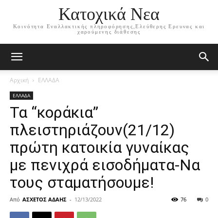
Κατοχικά Νεα
Κοινότητα Εναλλακτικής πληροφόρησης,Ελεύθερης Ερευνας και
χαρούμενης διάθεσης
Αρχική
ΕΛΛΑΔΑ
ΕΛΛΑΔΑ
Τα “κοράκια”
πλειστηριάζουν(21/12)
πρώτη κατοικία γυναίκας
με πενιχρά εισοδήματα-Να
τους σταματήσουμε!
Από
ΑΣΧΕΤΟΣ ΑΔΑΗΣ
-
12/13/2022
76
0