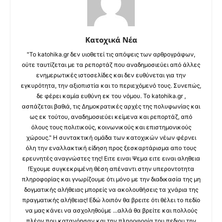
Κατοχικά Νέα
"Το katohika.gr δεν υιοθετεί τις απόψεις των αρθρογράφων,
ούτε ταυτίζεται με τα ρεπορτάζ που αναδημοσιεύει από άλλες
ενημερωτικές ιστοσελίδες και δεν ευθύνεται για την
εγκυρότητα, την αξιοπιστία και το περιεχόμενό τους. Συνεπώς,
δε φέρει καμία ευθύνη εκ του νόμου. Το katohika.gr ,
ασπάζεται βαθιά, τις Δημοκρατικές αρχές της πολυφωνίας και
ως εκ τούτου, αναδημοσιεύει κείμενα και ρεπορτάζ, από
όλους τους πολιτικούς, κοινωνικούς και επιστημονικούς
χώρους." Η συντακτική ομάδα των κατοχικών νέων φέρνει
όλη την εναλλακτική είδηση προς ξεσκαρτάρισμα απο τους
ερευνητές αναγνώστες της! Ειτε ειναι Ψεμα ειτε ειναι αληθεια
!Έχουμε συγκεκριμένη θέση απέναντι στην υπεροντοτητα
πληροφορίας και γνωρίζουμε ότι μόνο με την διαδικασία της μη
δογματικής αλήθειας μπορείς να ακολουθήσεις τα χνάρια της
πραγματικής αλήθειας! Εδώ λοιπόν θα βρειτε ότι θέλει το πεδίο
να μας κάνει να ασχοληθούμε ...αλλά θα βρείτε και πολλούς
πλέον που κατανόησαν και την πληροφορία του πεδιου την