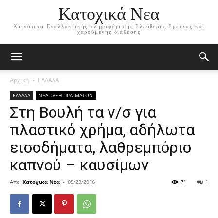
Κατοχικά Νεα
Κοινότητα Εναλλακτικής πληροφόρησης,Ελεύθερης Ερευνας και
χαρούμενης διάθεσης
Αρχική
ΕΛΛΑΔΑ
ΕΛΛΑΔΑ
ΝΕΑ ΤΑΞΗ ΠΡΑΓΜΑΤΩΝ
Στη Βουλή τα ν/σ για
πλαστικό χρήμα, αδήλωτα
εισοδήματα, λαθρεμπόριο
καπνού – καυσίμων
Από
Κατοχικά Νέα
-
05/23/2016
71
1