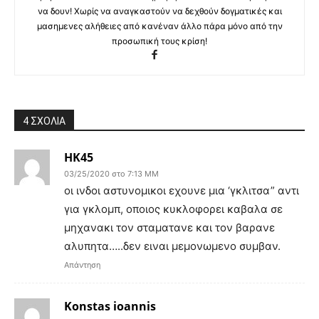
να δουν! Χωρίς να αναγκαστούν να δεχθούν δογματικές και
μασημενες αλήθειες από κανέναν άλλο πάρα μόνο από την
προσωπική τους κρίση!
4 ΣΧΟΛΙΑ
ΗΚ45
03/25/2020 στο 7:13 ΜΜ
οι ινδοι αστυνομικοι εχουνε μια ‘γκλιτσα” αντι
για γκλομπ, οποιος κυκλοφορει καβαλα σε
μηχανακι τον σταματανε και τον βαρανε
αλυπητα…..δεν ειναι μεμονωμενο συμβαν.
Απάντηση
Konstas ioannis