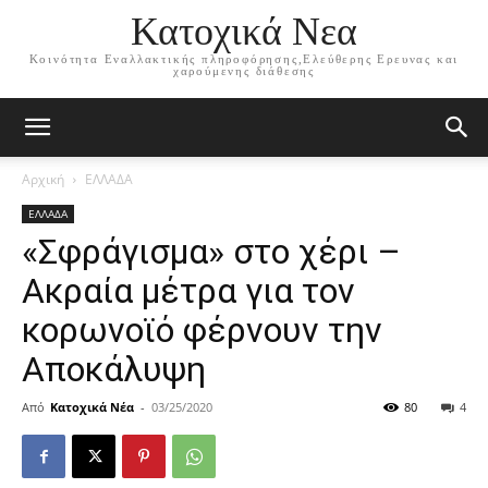
Κατοχικά Νεα
Κοινότητα Εναλλακτικής πληροφόρησης,Ελεύθερης Ερευνας και
χαρούμενης διάθεσης
Αρχική
ΕΛΛΑΔΑ
ΕΛΛΑΔΑ
«Σφράγισμα» στο χέρι –
Ακραία μέτρα για τον
κορωνοϊό φέρνουν την
Αποκάλυψη
Από
Κατοχικά Νέα
-
03/25/2020
80
4