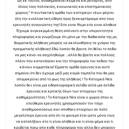
ως εκ τούτου, αναδημοσιεύει κείμενα και ρεπορτάζ, από
όλους τους πολιτικούς, κοινωνικούς και επιστημονικούς
χώρους." Η συντακτική ομάδα των κατοχικών νέων φέρνει
όλη την εναλλακτική είδηση προς ξεσκαρτάρισμα απο τους
ερευνητές αναγνώστες της! Ειτε ειναι Ψεμα ειτε ειναι αληθεια
!Έχουμε συγκεκριμένη θέση απέναντι στην υπεροντοτητα
πληροφορίας και γνωρίζουμε ότι μόνο με την διαδικασία της μη
δογματικής αλήθειας μπορείς να ακολουθήσεις τα χνάρια της
πραγματικής αλήθειας! Εδώ λοιπόν θα βρειτε ότι θέλει το πεδίο
να μας κάνει να ασχοληθούμε ...αλλά θα βρείτε και πολλούς
πλέον που κατανόησαν και την πληροφορία του πεδιου την
κάνουν κομματάκια! Είμαστε ομάδα έρευνας και αυτό
σημαίνει ότι δεν έχουμε μαζί μας καμία ταμπέλα που θα μας
απομακρύνει από το φως της αλήθειας ! Το Κατοχικά Νέα
λοιπόν δεν είναι μια ειδησεογραφική σελίδα αλλά μια σελίδα
έρευνας και κριτικής όλων των στοιχείων της
καθημερινότητας ! Το Κατοχικά Νέα είναι ο χώρος όπου οι
ελεύθεροι ερευνητές χρησιμοποιούν τον τοίχο
αναδημοσιεύσεως σαν αποθήκη στοιχείων σε πολύ
μεγαλύτερη έρευνα από ότι το φανερό έτσι ώστε μόνοι τους
να καταλήξουν στο τι είναι αλήθεια και τι είναι ψέμα και τι
κρυβεται πισω απο καθε πληροφορια που αλλοι δεν μπορουν