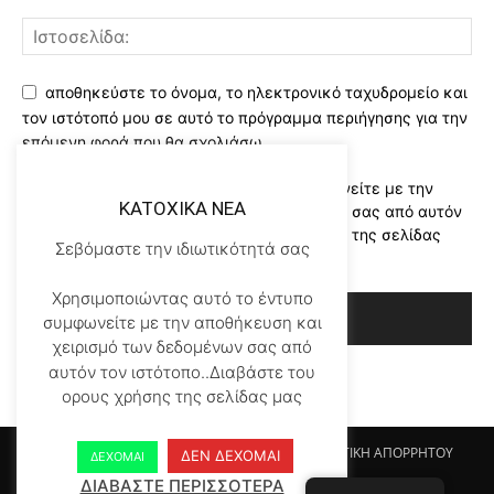
αποθηκεύστε το όνομα, το ηλεκτρονικό ταχυδρομείο και
τον ιστότοπό μου σε αυτό το πρόγραμμα περιήγησης για την
επόμενη φορά που θα σχολιάσω.
Χρησιμοποιώντας αυτό το έντυπο συμφωνείτε με την
KATOXIKA NEA
αποθήκευση και χειρισμό των δεδομένων σας από αυτόν
τον ιστότοπο..Διαβάστε του ορους χρήσης της σελίδας
Σεβόμαστε την ιδιωτικότητά σας
μας
*
Χρησιμοποιώντας αυτό το έντυπο
συμφωνείτε με την αποθήκευση και
χειρισμό των δεδομένων σας από
αυτόν τον ιστότοπο..Διαβάστε του
ορους χρήσης της σελίδας μας
Αρχικη KATOHIKA NEA
Login
Register
ΠΟΛΙΤΙΚΗ ΑΠΟΡΡΗΤΟΥ
ΔΕΝ ΔΕΧΟΜΑΙ
ΔΕΧΟΜΑΙ
ΟΡΟΙ ΧΡΗΣΗΣ
ΕΠΙΚΟΙΝΩΝΙΑ
ΔΙΑΒΑΣΤΕ ΠΕΡΙΣΣΟΤΕΡΑ