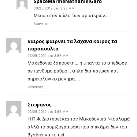
SpaceMarineNathanielGaro
03/25/2019 στο 3:28 ΜΜ
Μέσα στον κώλο των αριστερών….
Απάντηση
καιρος φαιρνει τα λαχανα καιρος τα
παραπουλια
03/25/2019 στο 3:56 ΜΜ
Μακεδονια ξακουστη… η μπαντα το απεδωσε
σε πενθυμο ρυθμο… απλη διαπιστωση και
σημειολογικο μυνημα….
Απάντηση
Στεφανος
03/25/2019 στο 4:53 ΜΜ
Η Π.Φ. Διατηρεί και τον Μακεδονικό Ντουλαμά
αλλά το συριζογραφάκι που σπικάρει δεν του
βγαίνει να το πεί.