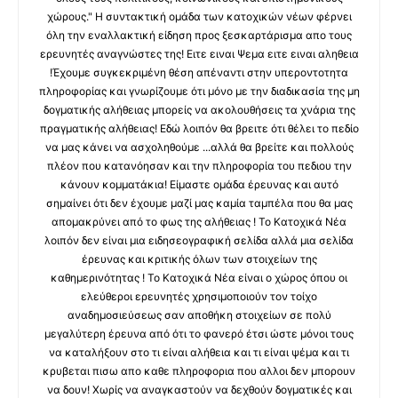
χώρους." Η συντακτική ομάδα των κατοχικών νέων φέρνει
όλη την εναλλακτική είδηση προς ξεσκαρτάρισμα απο τους
ερευνητές αναγνώστες της! Ειτε ειναι Ψεμα ειτε ειναι αληθεια
!Έχουμε συγκεκριμένη θέση απέναντι στην υπεροντοτητα
πληροφορίας και γνωρίζουμε ότι μόνο με την διαδικασία της μη
δογματικής αλήθειας μπορείς να ακολουθήσεις τα χνάρια της
πραγματικής αλήθειας! Εδώ λοιπόν θα βρειτε ότι θέλει το πεδίο
να μας κάνει να ασχοληθούμε ...αλλά θα βρείτε και πολλούς
πλέον που κατανόησαν και την πληροφορία του πεδιου την
κάνουν κομματάκια! Είμαστε ομάδα έρευνας και αυτό
σημαίνει ότι δεν έχουμε μαζί μας καμία ταμπέλα που θα μας
απομακρύνει από το φως της αλήθειας ! Το Κατοχικά Νέα
λοιπόν δεν είναι μια ειδησεογραφική σελίδα αλλά μια σελίδα
έρευνας και κριτικής όλων των στοιχείων της
καθημερινότητας ! Το Κατοχικά Νέα είναι ο χώρος όπου οι
ελεύθεροι ερευνητές χρησιμοποιούν τον τοίχο
αναδημοσιεύσεως σαν αποθήκη στοιχείων σε πολύ
μεγαλύτερη έρευνα από ότι το φανερό έτσι ώστε μόνοι τους
να καταλήξουν στο τι είναι αλήθεια και τι είναι ψέμα και τι
κρυβεται πισω απο καθε πληροφορια που αλλοι δεν μπορουν
να δουν! Χωρίς να αναγκαστούν να δεχθούν δογματικές και