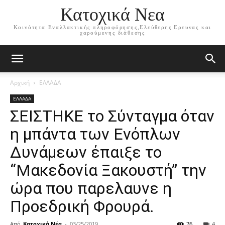
Κατοχικά Νεα
Κοινότητα Εναλλακτικής πληροφόρησης,Ελεύθερης Ερευνας και
χαρούμενης διάθεσης
Αρχική
ΕΛΛΑΔΑ
ΕΛΛΑΔΑ
ΣΕΙΣΤΗΚΕ το Σύνταγμα όταν
η μπάντα των Ενόπλων
Δυνάμεων έπαιξε το
“Μακεδονία Ξακουστή” την
ώρα που παρελαυνε η
Προεδρική Φρουρά.
Από
Κατοχικά Νέα
-
03/25/2019
76
4