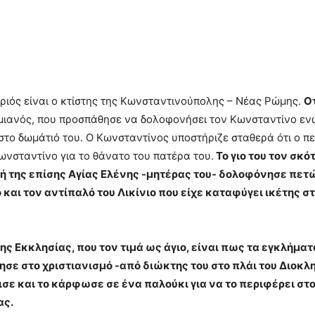
ριός είναι ο κτίστης της Κωνσταντινούπολης – Νέας Ρώμης.
Ο
ιμιανός, που προσπάθησε να δολοφονήσει τον Κωνσταντίνο ενώ
το δωμάτιό του. Ο Κωνσταντίνος υποστήριζε σταθερά ότι ο πε
ωνσταντίνο για το θάνατο του πατέρα του.
Το γιο του τον σκό
ή της επίσης Αγίας Ελένης -μητέρας του- δολοφόνησε πετώ
και τον αντίπαλό του Λικίνιο που είχε καταφύγει ικέτης σ
ς Εκκλησίας, που τον τιμά ως άγιο, είναι πως τα εγκλήμα
γησε στο χριστιανισμό -από διώκτης του στο πλάι του Διοκ
σε και το κάρφωσε σε ένα παλούκι για να το περιφέρει στ
ας.