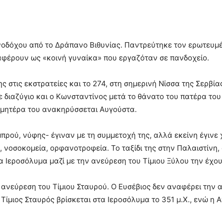
οδόχου από το Δράπανο Βιθυνίας. Παντρεύτηκε τον ερωτευμέν
αφέρουν ως «κοινή γυναίκα» που εργαζόταν σε πανδοχείο.
 στις εκστρατείες και το 274, στη σημερινή Νίσσα της Σερβίας
ε διαζύγιο και ο Κωνσταντίνος μετά το θάνατο του πατέρα το
 μητέρα του ανακηρύσσεται Αυγούστα.
μπρού, νύφης- έγιναν με τη συμμετοχή της, αλλά εκείνη έγινε
 νοσοκομεία, ορφανοτροφεία. Το ταξίδι της στην Παλαιστίνη, 
τα Ιεροσόλυμα μαζί με την ανεύρεση του Τίμιου Ξύλου την έχο
ην ανεύρεση του Τίμιου Σταυρού. Ο Ευσέβιος δεν αναφέρει την
Τίμιος Σταυρός βρίσκεται στα Ιεροσόλυμα το 351 μ.Χ., ενώ η Α