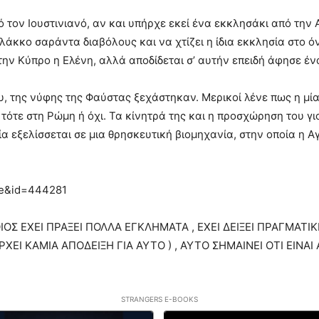
τον Ιουστινιανό, αν και υπήρχε εκεί ένα εκκλησάκι από την 
 λάκκο σαράντα διαβόλους και να χτίζει η ίδια εκκλησία στο 
ην Κύπρο η Ελένη, αλλά αποδίδεται σ’ αυτήν επειδή άφησε ένα 
υ, της νύφης της Φαύστας ξεχάστηκαν. Μερικοί λένε πως η μία 
τότε στη Ρώμη ή όχι. Τα κίνητρά της και η προσχώρηση του γι
 εξελίσσεται σε μια θρησκευτική βιομηχανία, στην οποία η Αγ
cle&id=444281
Σ ΕΧΕΙ ΠΡΑΞΕΙ ΠΟΛΛΑ ΕΓΚΛΗΜΑΤΑ , ΕΧΕΙ ΔΕΙΞΕΙ ΠΡΑΓΜΑΤΙΚΗ
ΕΙ ΚΑΜΙΑ ΑΠΟΔΕΙΞΗ ΓΙΑ ΑΥΤΟ ) , ΑΥΤΟ ΣΗΜΑΙΝΕΙ ΟΤΙ ΕΙΝΑΙ
STRANGERS E-BOOKS