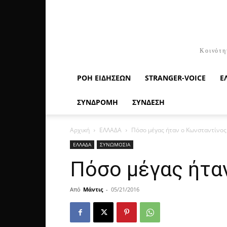
Κοινότη
ΡΟΉ ΕΙΔΉΣΕΩΝ
STRANGER-VOICE
Ε
ΣΥΝΔΡΟΜΗ
ΣΥΝΔΕΣΗ
Αρχική
ΕΛΛΑΔΑ
Πόσο μέγας ήταν ο Κωνσταντίνος
ΕΛΛΑΔΑ
ΣΥΝΩΜΟΣΙΑ
Πόσο μέγας ήτα
Από
Μάντις
-
05/21/2016