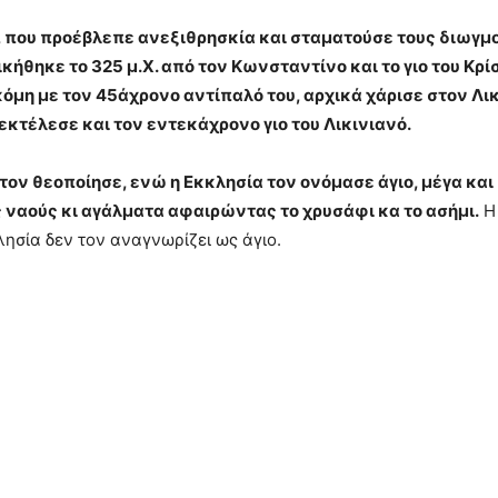
 που προέβλεπε ανεξιθρησκία και σταματούσε τους διωγμο
νικήθηκε το 325 μ.Χ. από τον Κωνσταντίνο και το γιο του Κρ
μη με τον 45άχρονο αντίπαλό του, αρχικά χάρισε στον Λικί
 εκτέλεσε και τον εντεκάχρονο γιο του Λικινιανό.
τον θεοποίησε, ενώ η Εκκλησία τον ονόμασε άγιο, μέγα και 
ς ναούς κι αγάλματα αφαιρώντας το χρυσάφι κα το ασήμι.
Η 
λησία δεν τον αναγνωρίζει ως άγιο.