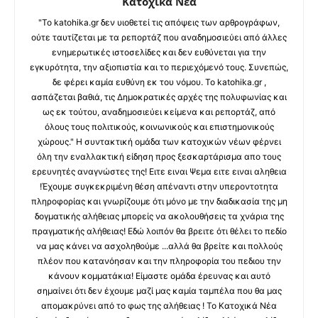
Κατοχικά Νέα
"Το katohika.gr δεν υιοθετεί τις απόψεις των αρθρογράφων,
ούτε ταυτίζεται με τα ρεπορτάζ που αναδημοσιεύει από άλλες
ενημερωτικές ιστοσελίδες και δεν ευθύνεται για την
εγκυρότητα, την αξιοπιστία και το περιεχόμενό τους. Συνεπώς,
δε φέρει καμία ευθύνη εκ του νόμου. Το katohika.gr ,
ασπάζεται βαθιά, τις Δημοκρατικές αρχές της πολυφωνίας και
ως εκ τούτου, αναδημοσιεύει κείμενα και ρεπορτάζ, από
όλους τους πολιτικούς, κοινωνικούς και επιστημονικούς
χώρους." Η συντακτική ομάδα των κατοχικών νέων φέρνει
όλη την εναλλακτική είδηση προς ξεσκαρτάρισμα απο τους
ερευνητές αναγνώστες της! Ειτε ειναι Ψεμα ειτε ειναι αληθεια
!Έχουμε συγκεκριμένη θέση απέναντι στην υπεροντοτητα
πληροφορίας και γνωρίζουμε ότι μόνο με την διαδικασία της μη
δογματικής αλήθειας μπορείς να ακολουθήσεις τα χνάρια της
πραγματικής αλήθειας! Εδώ λοιπόν θα βρειτε ότι θέλει το πεδίο
να μας κάνει να ασχοληθούμε ...αλλά θα βρείτε και πολλούς
πλέον που κατανόησαν και την πληροφορία του πεδιου την
κάνουν κομματάκια! Είμαστε ομάδα έρευνας και αυτό
σημαίνει ότι δεν έχουμε μαζί μας καμία ταμπέλα που θα μας
απομακρύνει από το φως της αλήθειας ! Το Κατοχικά Νέα