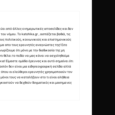
εύει από άλλες ενημερωτικές ιστοσελίδες και δεν
ου νόμου. Το katohika.gr , ασπάζεται βαθιά, τις
υς πολιτικούς, κοινωνικούς και επιστημονικούς
μα απο τους ερευνητές αναγνώστες της! Ειτε
ωρίζουμε ότι μόνο με την διαδικασία της μη
τι θέλει το πεδίο να μας κάνει να ασχοληθούμε
ια! Είμαστε ομάδα έρευνας και αυτό σημαίνει ότι
οιπόν δεν είναι μια ειδησεογραφική σελίδα αλλά
ς όπου οι ελεύθεροι ερευνητές χρησιμοποιούν τον
όνοι τους να καταλήξουν στο τι είναι αλήθεια
ναγκαστούν να δεχθούν δογματικές και μασημενες