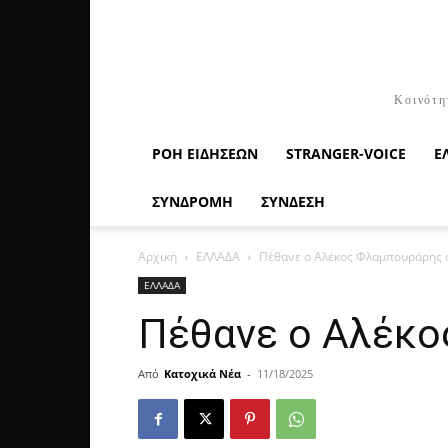
Κοινότη
ΡΟΉ ΕΙΔΉΣΕΩΝ
STRANGER-VOICE
Ε
ΣΥΝΔΡΟΜΗ
ΣΥΝΔΕΣΗ
Αρχική
ΕΛΛΑΔΑ
Πέθανε ο Αλέκος Φλαμπουράρης σ
ΕΛΛΑΔΑ
Πέθανε ο Αλέκο
Από
Κατοχικά Νέα
-
11/18/2025