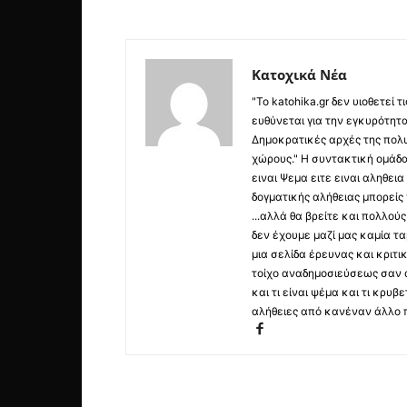
Κατοχικά Νέα
"Το katohika.gr δεν υιοθετεί
ευθύνεται για την εγκυρότητα,
Δημοκρατικές αρχές της πολυ
χώρους." Η συντακτική ομάδ
ειναι Ψεμα ειτε ειναι αληθει
δογματικής αλήθειας μπορείς 
...αλλά θα βρείτε και πολλο
δεν έχουμε μαζί μας καμία τ
μια σελίδα έρευνας και κριτι
τοίχο αναδημοσιεύσεως σαν α
και τι είναι ψέμα και τι κρ
αλήθειες από κανέναν άλλο 