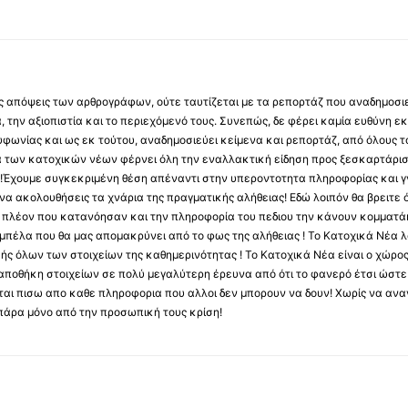
 τις απόψεις των αρθρογράφων, ούτε ταυτίζεται με τα ρεπορτάζ που αναδημοσι
 την αξιοπιστία και το περιεχόμενό τους. Συνεπώς, δε φέρει καμία ευθύνη εκ τ
φωνίας και ως εκ τούτου, αναδημοσιεύει κείμενα και ρεπορτάζ, από όλους το
α των κατοχικών νέων φέρνει όλη την εναλλακτική είδηση προς ξεσκαρτάρισ
α !Έχουμε συγκεκριμένη θέση απέναντι στην υπεροντοτητα πληροφορίας και γν
να ακολουθήσεις τα χνάρια της πραγματικής αλήθειας! Εδώ λοιπόν θα βρειτε ό
ύς πλέον που κατανόησαν και την πληροφορία του πεδιου την κάνουν κομματάκ
αμπέλα που θα μας απομακρύνει από το φως της αλήθειας ! Το Κατοχικά Νέα λ
κής όλων των στοιχείων της καθημερινότητας ! Το Κατοχικά Νέα είναι ο χώρο
ποθήκη στοιχείων σε πολύ μεγαλύτερη έρευνα από ότι το φανερό έτσι ώστε μ
υβεται πισω απο καθε πληροφορια που αλλοι δεν μπορουν να δουν! Χωρίς να α
πάρα μόνο από την προσωπική τους κρίση!