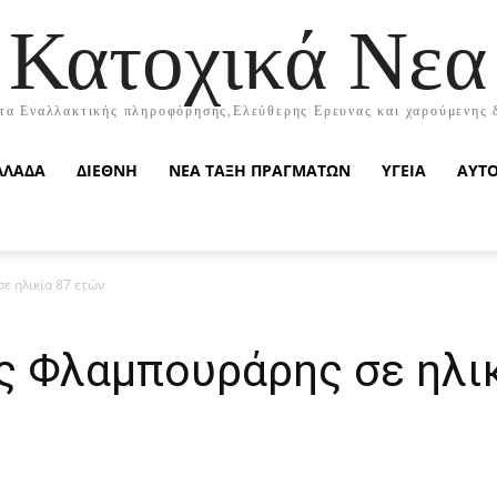
Κατοχικά Νεα
τα Εναλλακτικής πληροφόρησης,Ελεύθερης Ερευνας και χαρούμενης 
ΛΛΑΔΑ
ΔΙΕΘΝΗ
ΝΕΑ ΤΑΞΗ ΠΡΑΓΜΑΤΩΝ
ΥΓΕΙΑ
ΑΥΤ
ε ηλικία 87 ετών
ς Φλαμπουράρης σε ηλικ