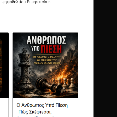
υ ψηφοδελτίου Επικρατείας.