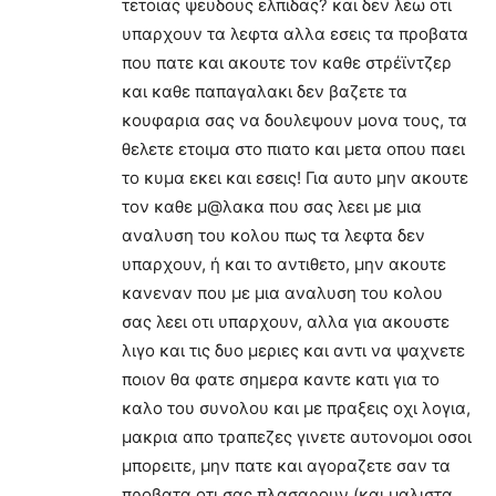
τετοιας ψευδους ελπιδας? και δεν λεω οτι
υπαρχουν τα λεφτα αλλα εσεις τα προβατα
που πατε και ακουτε τον καθε στρέϊντζερ
και καθε παπαγαλακι δεν βαζετε τα
κουφαρια σας να δουλεψουν μονα τους, τα
θελετε ετοιμα στο πιατο και μετα οπου παει
το κυμα εκει και εσεις! Για αυτο μην ακουτε
τον καθε μ@λακα που σας λεει με μια
αναλυση του κολου πως τα λεφτα δεν
υπαρχουν, ή και το αντιθετο, μην ακουτε
κανεναν που με μια αναλυση του κολου
σας λεει οτι υπαρχουν, αλλα για ακουστε
λιγο και τις δυο μεριες και αντι να ψαχνετε
ποιον θα φατε σημερα καντε κατι για το
καλο του συνολου και με πραξεις οχι λογια,
μακρια απο τραπεζες γινετε αυτονομοι οσοι
μπορειτε, μην πατε και αγοραζετε σαν τα
προβατα οτι σας πλασαρουν (και μαλιστα