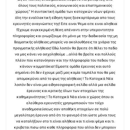
όλους τους πολιτικούς, κοινωνικούς και επιστημονικούς
χώρους." Η συντακτική ομάδα των κατοχικών νέων φέρνει
όλη την εναλλακτική είδηση προς ξεσκαρτάρισμα απο τους
ερευνητές αναγνώστες της! Ειτε ειναι Ψεμα ειτε ειναι αληθεια
!Έχουμε συγκεκριμένη θέση απέναντι στην υπεροντοτητα
πληροφορίας και γνωρίζουμε ότι μόνο με την διαδικασία της μη
δογματικής αλήθειας μπορείς να ακολουθήσεις τα χνάρια της
πραγματικής αλήθειας! Εδώ λοιπόν θα βρειτε ότι θέλει το πεδίο
να μας κάνει να ασχοληθούμε ...αλλά θα βρείτε και πολλούς
πλέον που κατανόησαν και την πληροφορία του πεδιου την
κάνουν κομματάκια! Είμαστε ομάδα έρευνας και αυτό
σημαίνει ότι δεν έχουμε μαζί μας καμία ταμπέλα που θα μας
απομακρύνει από το φως της αλήθειας ! Το Κατοχικά Νέα
λοιπόν δεν είναι μια ειδησεογραφική σελίδα αλλά μια σελίδα
έρευνας και κριτικής όλων των στοιχείων της
καθημερινότητας ! Το Κατοχικά Νέα είναι ο χώρος όπου οι
ελεύθεροι ερευνητές χρησιμοποιούν τον τοίχο
αναδημοσιεύσεως σαν αποθήκη στοιχείων σε πολύ
μεγαλύτερη έρευνα από ότι το φανερό έτσι ώστε μόνοι τους
να καταλήξουν στο τι είναι αλήθεια και τι είναι ψέμα και τι
κρυβεται πισω απο καθε πληροφορια που αλλοι δεν μπορουν