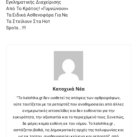
Εγκληματικής Διαχείρισης
Από Το Κράτος! «Γυμνώνουν»
Τα Ειδικά Ασθενοφόρα Για Να
Τα Στείλουν Στα Hot
Spots….!!!
Κατοχικά Νέα
"Το katohika.gr δεν υιοθετεί τις απόψεις των αρθρογράφων,
ούτε ταυτίζεται με τα ρεπορτάζ που αναδημοσιεύει από άλλες
ενημερωτικές ιστοσελίδες και δεν ευθύνεται για την
εγκυρότητα, την αξιοπιστία και το περιεχόμενό τους. Συνεπώς,
δε φέρει καμία ευθύνη εκ του νόμου. Το katohika.gr ,
ασπάζεται βαθιά, τις Δημοκρατικές αρχές της πολυφωνίας και
ως εκ τούτου, αναδημοσιεύει κείμενα και ρεπορτάζ, από