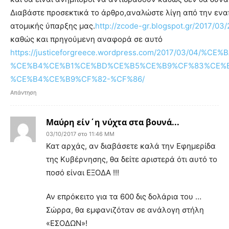
Διαβάστε προσεκτικά το άρθρο,αναλώστε λίγη από την εναπ
ατομικής ύπαρξης μας.
http://zcode-gr.blogspot.gr/2017/03
καθώς και πρηγούμενη αναφορά σε αυτό
https://justiceforgreece.wordpress.com/2017/03
%CE%B4%CE%B1%CE%BD%CE%B5%CE%B9%CF%83%CE%BC
%CE%B4%CE%B9%CF%82-%CF%86/
Απάντηση
Μαύρη είν΄η νύχτα στα βουνά...
03/10/2017 στο 11:46 ΜΜ
Κατ αρχάς, αν διαβάσετε καλά την Εφημερίδα
της Κυβέρνησης, θα δείτε αριστερά ότι αυτό το
ποσό είναι ΕΞΟΔΑ !!!
Αν επρόκειτο για τα 600 δις δολάρια του …
Σώρρα, θα εμφανιζόταν σε ανάλογη στήλη
«ΕΣΟΔΩΝ»!