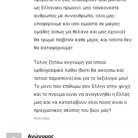
ως Ελληνικο πρωιον). μην τσακονεστε
ανθρωπος με συνανθρωπο, ολοι μας
υποφερουμε και οσο ειμαστε σε μικρες
ομαδες (οπως μα θελανε και μας εχουνε)
θα τρωμε πο@τσα καθε μερα, και τιποτα δεν
θα καταφερουμε!
Τελος ζηταω συγνωμη για οποια
ορθογραφικα λαθοι (διοτι θα ακουσω και
τετοιο παραπονο) και για το λεξιλογιο μου!
Το μονο που επιθυμω σαν Ελλην στην ψυχη
και το πνευμα ειναι να αναγενηθει η Ελλας
μας και να καταλαβουν ολοι ποιος ειναι ο
πραγματικος σκοπος του βιου μας1
Απάντηση
Ανώνυμος