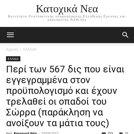
Κατοχικά Νεα
Κοινότητα Εναλλακτικής πληροφόρησης,Ελεύθερης Ερευνας και
χαρούμενης διάθεσης
Αρχική
ΕΛΛΑΔΑ
ΕΛΛΑΔΑ
Περί των 567 δις που είναι
εγγεγραμμένα στον
προϋπολογισμό και έχουν
τρελαθεί οι οπαδοί του
Σώρρα (παράκληση να
ανοίξουν τα μάτια τους)
Από
Κατοχικά Νέα
-
03/09/2017
153
18