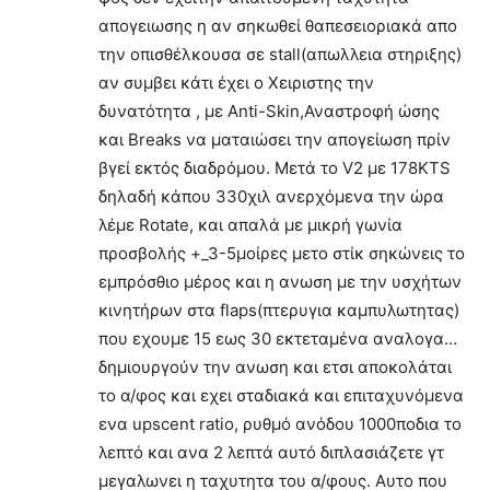
απογειωσης η αν σηκωθεί θαπεσειοριακά απο
την οπισθέλκουσα σε stall(απωλλεια στηριξης)
αν συμβει κάτι έχει ο Χειριστης την
δυνατότητα , με Anti-Skin,Αναστροφή ώσης
και Breaks να ματαιώσει την απογείωση πρίν
βγεί εκτός διαδρόμου. Μετά το V2 με 178KΤS
δηλαδή κάπου 330χιλ ανερχόμενα την ώρα
λέμε Rotate, και απαλά με μικρή γωνία
προσβολής +_3-5μοίρες μετο στίκ σηκώνεις το
εμπρόσθιο μέρος και η ανωση με την υσχήτων
κινητήρων στα flaps(πτερυγια καμπυλωτητας)
που εχουμε 15 εως 30 εκτεταμένα αναλογα…
δημιουργούν την ανωση και ετσι αποκολάται
το α/φος και εχει σταδιακά και επιταχυνόμενα
ενα upscent ratio, ρυθμό ανόδου 1000ποδια το
λεπτό και ανα 2 λεπτά αυτό διπλασιάζετε γτ
μεγαλωνει η ταχυτητα του α/φους. Αυτο που