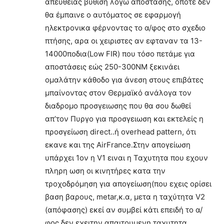
απευθείας βύθιση λόγω απόστασης, οπότε δεν
θα έμπαινε ο αυτόματος σε εφαρμογή
ηλεκτρονικα φέρνοντας το α/φος στο σχεδιο
πτήσης, αρα οι χειριστες αν εφταναν τα 13-
14000ποδια(Low FIR) που τόσο πετάμε για
αποστάσεις εώς 250-300ΝΜ ξεκινάει
ομαλάτην κάθοδο για άνεση στους επιβάτες
μπαίνοντας στον Θερμαϊκό ανάλογα τον
διαδρομο προσγειωσης που θα σου δωθεί
απ’τον Πυργο για προσγειωση και εκτελείς η
προσγείωση direct..ή overhead pattern, ότι
εκανε και της AirFrance.Στην απογείωση
υπάρχει 1ον η V1 ειναι η Ταχυτητα που εχουν
πληρη ωση οι κινητήρες κατα την
τροχοδρόμηση για απογείωση(που εχεις ορίσει
βαση βαρους, metar,κ.α, μετα η ταχύτητα V2
(απόφασης) εκεί αν συμβεί κάτι επειδή το α/
φος δεν εχειτην απαιτουμενη ταχυτητα