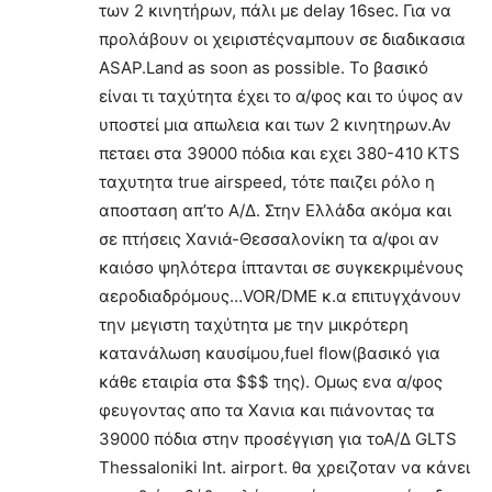
των 2 κινητήρων, πάλι με delay 16sec. Για να
προλάβουν οι χειριστέςναμπουν σε διαδικασια
ASAP.Land as soon as possible. To βασικό
είναι τι ταχύτητα έχει το α/φος και το ύψος αν
υποστεί μια απωλεια και των 2 κινητηρων.Αν
πεταει στα 39000 πόδια και εχει 380-410 ΚΤS
ταχυτητα true airspeed, τότε παιζει ρόλο η
αποσταση απ’το Α/Δ. Στην Ελλάδα ακόμα και
σε πτήσεις Χανιά-Θεσσαλονίκη τα α/φοι αν
καιόσο ψηλότερα ίπτανται σε συγκεκριμένους
αεροδιαδρόμους…VOR/DME κ.α επιτυγχάνουν
την μεγιστη ταχύτητα με την μικρότερη
κατανάλωση καυσίμου,fuel flow(βασικό για
κάθε εταιρία στα $$$ της). Ομως ενα α/φος
φευγοντας απο τα Χανια και πιάνοντας τα
39000 πόδια στην προσέγγιση για τοΑ/Δ GLTS
Thessaloniki Int. airport. θα χρειζοταν να κάνει