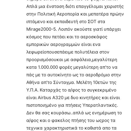
Απλά μια ένσταση διότι επαγγέλομαι χειριστής
στην Πολιτική Αεροπορία και μεπατέρα πρώην
ιπτάμενο και εκπαιδευτή στο ΣΟΤ στα
Mirage2000-5. Λοιπόν ακούστε γιατί υπάρχει
κόσμος που πετάει και το αεροσκάφος
εμπορικών αερογραμμών είναι ενα
λεφωρείοπουσεπάειμε πολυτέλεια στον
προορισμόσουκαι με ασφάλεια,μεγαλύτερη
κατα 1.000.000 φορές μεγαλύτερη απ’το να
πάς με το αυτοκίνητο ως το αεροδρόμιο στην
Αθήνα απ’το Σύνταγμα. Μελέτη 10ετών της
Υ.Π.Α. Καταρχάς το α/φος το συγκεκριμένο
είναι Airbus A320 με δυο κινητήρες και είναι
πιστοποιημένο για πτήσεις Υπερατλαντικές.
Δεν θα σας κουράσω..απλά ως ενημέρωση το
α/φος και ο φακελος πτήσης του ωςρος τα
τεχνικα χαρακτηριστικά το καθιστά απο τα