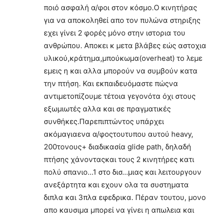
ποιό ασφαλή α/φοι στον κόσμο.Ο κινητήρας
για να αποκοληθεί απο τον πυλώνα στηριξης
εχει γίνει 2 φορές μόνο στην ιστορια του
ανθρώπου. Αποκει κ μετα βλάβες εώς αστοχια
υλικού,κράτημα,μπούκωμα(overheat) το λεμε
εμεις η και αλλα μπορούν να συμβούν κατα
την πτήση. Και εκπαιδευόμαστε πώςνα
αντιμετοπίζουμε τέτοια γεγονότα όχι στους
εξωμιωτές αλλα και σε πραγματικές
συνθήκες.Παρεπιπτώντος υπάρχει
ακόμαγιαενα α/φοςτουτυπου αυτού heavy,
200τονους+ διαδικασία glide path, δηλαδή
πτήσης χάνονταςκαι τους 2 κινητήρες κατι
πολύ σπανιο…1 στο δισ…μιας και λειτουργουν
ανεξάρτητα και εχουν ολα τα συστηματα
διπλα και 3πλα εφεδρικα. Πέραν τουτου, μονο
απο καυσιμα μπορεί να γίνει η απωλεια και