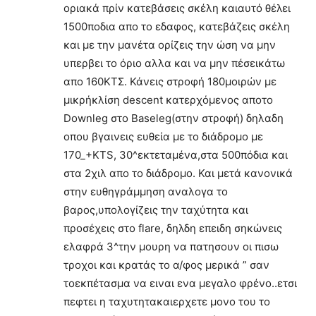
οριακά πρίν κατεβάσεις σκέλη καιαυτό θέλει
1500ποδια απο το εδαφος, κατεβάζεις σκέλη
και με την μανέτα ορίζεις την ώση να μην
υπερβει το όριο αλλα και να μην πέσεικάτω
απο 160ΚΤΣ. Κάνεις στροφή 180μοιρών με
μικρήκλίση descent κατερχόμενος αποτο
Downleg στο Βaseleg(στην στροφή) δηλαδη
οπου βγαινεις ευθεία με το διάδρομο με
170_+ΚΤS, 30^εκτεταμένα,στα 500πόδια και
στα 2χιλ απο το διάδρομο. Και μετά κανονικά
στην ευθηγράμμηση αναλογα το
βαρος,υπολογίζεις την ταχύτητα και
προσέχεις στο flare, δηλδη επειδη σηκώνεις
ελαφρά 3^την μουρη να πατησουν οι πισω
τροχοι και κρατάς το α/φος μερικά ” σαν
τοεκπέτασμα να ειναι ενα μεγαλο φρένο..ετσι
πεφτει η ταχυτητακαιερχετε μονο του το