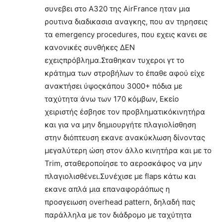
συνεβει στο Α320 της AirFrance ηταν μια
ρουτινα διαδικασια αναγκης, που αν τηρησεις
τα emergency procedures, που εχεις κανει σε
κανονικές συνθήκες ΔΕΝ
εχειςπρόβλημα.Σταθηκαν τυχεροι γτ το
κράτημα των στροβήλων το έπαθε αφού είχε
ανακτήσει ύψοςκάπου 3000+ πόδια με
ταχύτητα άνω των 170 κόμβων, Εκείο
χειριστής έσβησε τον προβληματικόκινητήρα
και για να μην δημιουργήτε πλαγιολίσθηση
στην διόπτευση εκανε ανακύκλωση δίνοντας
μεγαλύτερη ώση στον άλλο κινητήρα και με το
Trim, σταθεροποίησε το αεροσκάφος να μην
πλαγιολισθένει.Συνέχισε με flaps κάτω και
εκανε απλά μια επαναφοράόπως η
προσγειωση overhead pattern, δηλαδή πας
παράλληλα με τον διάδρομο με ταχύτητα