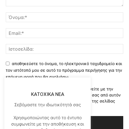
αποθηκεύστε το όνομα, το ηλεκτρονικό ταχυδρομείο και
τον ιστότοπό μου σε αυτό το πρόγραμμα περιήγησης για την
επόμενη φορά που θα σχολιάσω.
Χρησιμοποιώντας αυτό το έντυπο συμφωνείτε με την
KATOXIKA NEA
αποθήκευση και χειρισμό των δεδομένων σας από αυτόν
τον ιστότοπο..Διαβάστε του ορους χρήσης της σελίδας
Σεβόμαστε την ιδιωτικότητά σας
μας
*
Χρησιμοποιώντας αυτό το έντυπο
συμφωνείτε με την αποθήκευση και