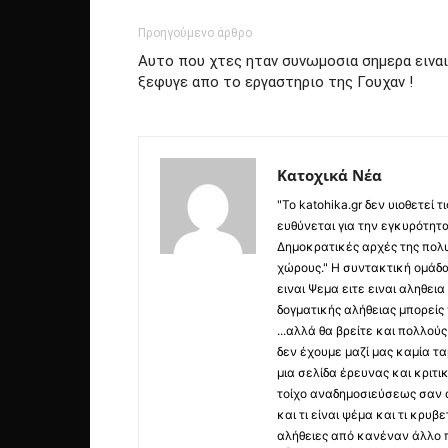
Προηγούμενο άρθρο
Αυτο που χτες ηταν συνωμοσια σημερα ειναι
ξεφυγε απο το εργαστηριο της Γουχαν !
Κατοχικά Νέα
"Το katohika.gr δεν υιοθετεί
ευθύνεται για την εγκυρότητα,
Δημοκρατικές αρχές της πολυ
χώρους." Η συντακτική ομάδ
ειναι Ψεμα ειτε ειναι αληθει
δογματικής αλήθειας μπορείς 
...αλλά θα βρείτε και πολλο
δεν έχουμε μαζί μας καμία τ
μια σελίδα έρευνας και κριτι
τοίχο αναδημοσιεύσεως σαν α
και τι είναι ψέμα και τι κρ
αλήθειες από κανέναν άλλο 