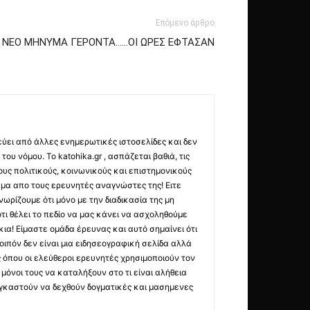
Επόμενο άρθρο
 ΝΕΟ ΜΗΝΥΜΑ ΓΕΡΟΝΤΑ……ΟΙ ΩΡΕΣ ΕΦΤΑΣΑΝ
εύει από άλλες ενημερωτικές ιστοσελίδες και δεν
ου νόμου. Το katohika.gr , ασπάζεται βαθιά, τις
υς πολιτικούς, κοινωνικούς και επιστημονικούς
μα απο τους ερευνητές αναγνώστες της! Ειτε
ωρίζουμε ότι μόνο με την διαδικασία της μη
τι θέλει το πεδίο να μας κάνει να ασχοληθούμε
ια! Είμαστε ομάδα έρευνας και αυτό σημαίνει ότι
οιπόν δεν είναι μια ειδησεογραφική σελίδα αλλά
ς όπου οι ελεύθεροι ερευνητές χρησιμοποιούν τον
όνοι τους να καταλήξουν στο τι είναι αλήθεια
ναγκαστούν να δεχθούν δογματικές και μασημενες