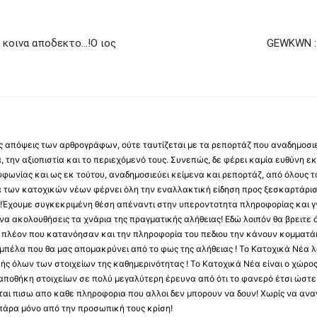
 κοινα αποδεκτο…!Ο ιος
GEWKWN :
 τις απόψεις των αρθρογράφων, ούτε ταυτίζεται με τα ρεπορτάζ που αναδημοσι
 την αξιοπιστία και το περιεχόμενό τους. Συνεπώς, δε φέρει καμία ευθύνη εκ τ
φωνίας και ως εκ τούτου, αναδημοσιεύει κείμενα και ρεπορτάζ, από όλους το
α των κατοχικών νέων φέρνει όλη την εναλλακτική είδηση προς ξεσκαρτάρισ
α !Έχουμε συγκεκριμένη θέση απέναντι στην υπεροντοτητα πληροφορίας και γν
να ακολουθήσεις τα χνάρια της πραγματικής αλήθειας! Εδώ λοιπόν θα βρειτε ό
ύς πλέον που κατανόησαν και την πληροφορία του πεδιου την κάνουν κομματάκ
αμπέλα που θα μας απομακρύνει από το φως της αλήθειας ! Το Κατοχικά Νέα λ
κής όλων των στοιχείων της καθημερινότητας ! Το Κατοχικά Νέα είναι ο χώρο
ποθήκη στοιχείων σε πολύ μεγαλύτερη έρευνα από ότι το φανερό έτσι ώστε μ
υβεται πισω απο καθε πληροφορια που αλλοι δεν μπορουν να δουν! Χωρίς να α
πάρα μόνο από την προσωπική τους κρίση!