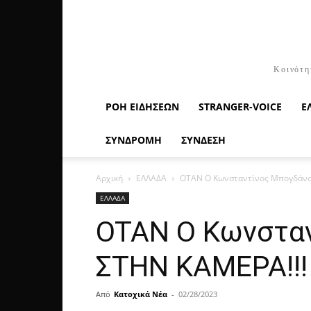
Κοινότη
ΡΟΉ ΕΙΔΉΣΕΩΝ
STRANGER-VOICE
Ε
ΣΥΝΔΡΟΜΗ
ΣΥΝΔΕΣΗ
Αρχική
ΕΛΛΑΔΑ
OTAN Ο Κωνσταντίνος Μπογδάνο
ΕΛΛΑΔΑ
OTAN Ο Κωνστα
ΣΤΗΝ KAMEPA!!!
Από
Κατοχικά Νέα
-
02/28/2023