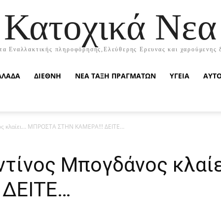
Κατοχικά Νεα
τα Εναλλακτικής πληροφόρησης,Ελεύθερης Ερευνας και χαρούμενης 
ΛΛΑΔΑ
ΔΙΕΘΝΗ
ΝΕΑ ΤΑΞΗ ΠΡΑΓΜΑΤΩΝ
ΥΓΕΙΑ
ΑΥΤ
ς κλαίει… MΠΡΟΣΤΑ ΣΤΗΝ KAMEPA!!! ΔΕΙΤΕ…
ντίνος Μπογδάνος κλα
 ΔΕΙΤΕ…