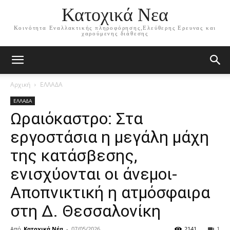
Κατοχικά Νεα
Κοινότητα Εναλλακτικής πληροφόρησης,Ελεύθερης Ερευνας και
χαρούμενης διάθεσης
Αρχική
ΕΛΛΑΔΑ
ΕΛΛΑΔΑ
Ωραιόκαστρο: Στα
εργοστάσια η μεγάλη μάχη
της κατάσβεσης,
ενισχύονται οι άνεμοι-
Αποπνικτική η ατμόσφαιρα
στη Δ. Θεσσαλονίκη
Από
Κατοχικά Νέα
-
07/05/2026
2141
1