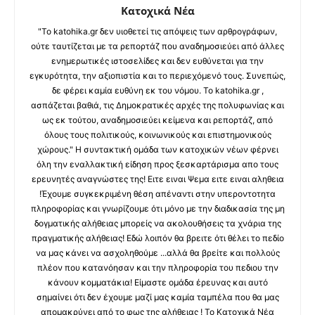
Κατοχικά Νέα
"Το katohika.gr δεν υιοθετεί τις απόψεις των αρθρογράφων,
ούτε ταυτίζεται με τα ρεπορτάζ που αναδημοσιεύει από άλλες
ενημερωτικές ιστοσελίδες και δεν ευθύνεται για την
εγκυρότητα, την αξιοπιστία και το περιεχόμενό τους. Συνεπώς,
δε φέρει καμία ευθύνη εκ του νόμου. Το katohika.gr ,
ασπάζεται βαθιά, τις Δημοκρατικές αρχές της πολυφωνίας και
ως εκ τούτου, αναδημοσιεύει κείμενα και ρεπορτάζ, από
όλους τους πολιτικούς, κοινωνικούς και επιστημονικούς
χώρους." Η συντακτική ομάδα των κατοχικών νέων φέρνει
όλη την εναλλακτική είδηση προς ξεσκαρτάρισμα απο τους
ερευνητές αναγνώστες της! Ειτε ειναι Ψεμα ειτε ειναι αληθεια
!Έχουμε συγκεκριμένη θέση απέναντι στην υπεροντοτητα
πληροφορίας και γνωρίζουμε ότι μόνο με την διαδικασία της μη
δογματικής αλήθειας μπορείς να ακολουθήσεις τα χνάρια της
πραγματικής αλήθειας! Εδώ λοιπόν θα βρειτε ότι θέλει το πεδίο
να μας κάνει να ασχοληθούμε ...αλλά θα βρείτε και πολλούς
πλέον που κατανόησαν και την πληροφορία του πεδιου την
κάνουν κομματάκια! Είμαστε ομάδα έρευνας και αυτό
σημαίνει ότι δεν έχουμε μαζί μας καμία ταμπέλα που θα μας
απομακρύνει από το φως της αλήθειας ! Το Κατοχικά Νέα