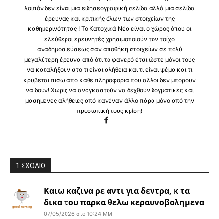
λοιπόν δεν είναι μια ειδησεογραφική σελίδα αλλά μια σελίδα
έρευνας και κριτικής όλων των στοιχείων της
καθημερινότητας ! Το Κατοχικά Νέα είναι ο χώρος όπου οι
ελεύθεροι ερευνητές χρησιμοποιούν τον τοίχο
αναδημοσιεύσεως σαν αποθήκη στοιχείων σε πολύ
μεγαλύτερη έρευνα από ότι το φανερό έτσι ώστε μόνοι τους
να καταλήξουν στο τι είναι αλήθεια και τι είναι ψέμα και τι
κρυβεται πισω απο καθε πληροφορια που αλλοι δεν μπορουν
να δουν! Χωρίς να αναγκαστούν να δεχθούν δογματικές και
μασημενες αλήθειες από κανέναν άλλο πάρα μόνο από την
προσωπική τους κρίση!
1 ΣΧΟΛΙΟ
Καιω καζινα ρε αντι για δεντρα, κ τα
δικα του παρκα θελω κεραυνοβολημενα
07/05/2026 στο 10:24 ΜΜ