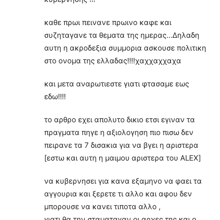
καθε πρωι πεινανε πρωινο καφε και
συζηταγανε τα θεματα της ημερας…Δηλαδη
αυτη η ακροδεξια συμμορια ασκουσε πολιτικη
στο ονομα της ελλαδας!!!!χαχχαχχαχα
και μετα αναρωτιεστε γιατι φτασαμε εως
εδω!!!!
το αρθρο εχει απολυτο δικιο ετσι εγιναν τα
πραγματα πηγε η αξιολογηση πιο πισω δεν
πειρανε τα 7 δισακια για να βγει η αριστερα
[εστω και αυτη η μαιμου αριστερα του ΑLEX]
να κυβερνησει για κανα εξαμηνο να φαει τα
αγγουρια και ξερετε τι αλλο και αφου δεν
μπορουσε να κανει τιποτα αλλο ,
γιατι θα την σταματαγαν οι αρχες της και ο