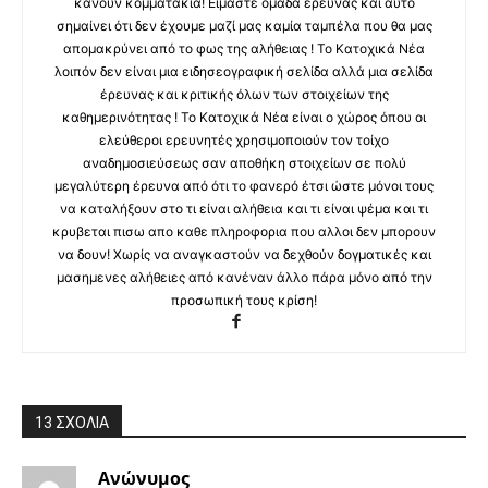
κάνουν κομματάκια! Είμαστε ομάδα έρευνας και αυτό
σημαίνει ότι δεν έχουμε μαζί μας καμία ταμπέλα που θα μας
απομακρύνει από το φως της αλήθειας ! Το Κατοχικά Νέα
λοιπόν δεν είναι μια ειδησεογραφική σελίδα αλλά μια σελίδα
έρευνας και κριτικής όλων των στοιχείων της
καθημερινότητας ! Το Κατοχικά Νέα είναι ο χώρος όπου οι
ελεύθεροι ερευνητές χρησιμοποιούν τον τοίχο
αναδημοσιεύσεως σαν αποθήκη στοιχείων σε πολύ
μεγαλύτερη έρευνα από ότι το φανερό έτσι ώστε μόνοι τους
να καταλήξουν στο τι είναι αλήθεια και τι είναι ψέμα και τι
κρυβεται πισω απο καθε πληροφορια που αλλοι δεν μπορουν
να δουν! Χωρίς να αναγκαστούν να δεχθούν δογματικές και
μασημενες αλήθειες από κανέναν άλλο πάρα μόνο από την
προσωπική τους κρίση!
13 ΣΧΟΛΙΑ
Ανώνυμος