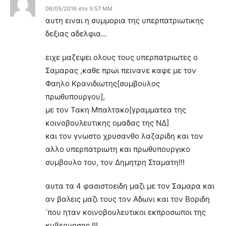
06/05/2016 στο 5:57 ΜΜ
αυτη ειναι η συμμορια της υπερπατριωτικης
δεξιας αδελφια…
ειχε μαζεψει ολους τους υπερπατριωτες ο
Σαμαρας ,καθε πρωι πεινανε καφε με τον
Φαηλο Κρανιδιωτης[συμβουλος
πρωθυπουργου],
με τον Τακη Μπαλτακο[γραμματεα της
κοινοβουλευτικης ομαδας της ΝΔ]
και τον γνωστο χρυσανθο λαζαριδη και τον
αλλο υπερπατριωτη και πρωθυπουργικο
συμβουλο του, τον Δημητρη Σταματη!!!
αυτα τα 4 φασιστοειδη μαζι με τον Σαμαρα και
αν βαλεις μαζι τους τον Αδωνι και τον Βοριδη
΄που ηταν κοινοβουλευτικοι εκπροσωποι της
κυβερνησης !!!