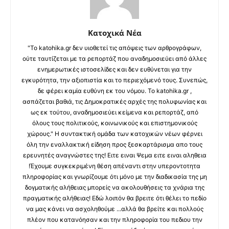
Κατοχικά Νέα
"Το katohika.gr δεν υιοθετεί τις απόψεις των αρθρογράφων,
ούτε ταυτίζεται με τα ρεπορτάζ που αναδημοσιεύει από άλλες
ενημερωτικές ιστοσελίδες και δεν ευθύνεται για την
εγκυρότητα, την αξιοπιστία και το περιεχόμενό τους. Συνεπώς,
δε φέρει καμία ευθύνη εκ του νόμου. Το katohika.gr ,
ασπάζεται βαθιά, τις Δημοκρατικές αρχές της πολυφωνίας και
ως εκ τούτου, αναδημοσιεύει κείμενα και ρεπορτάζ, από
όλους τους πολιτικούς, κοινωνικούς και επιστημονικούς
χώρους." Η συντακτική ομάδα των κατοχικών νέων φέρνει
όλη την εναλλακτική είδηση προς ξεσκαρτάρισμα απο τους
ερευνητές αναγνώστες της! Ειτε ειναι Ψεμα ειτε ειναι αληθεια
!Έχουμε συγκεκριμένη θέση απέναντι στην υπεροντοτητα
πληροφορίας και γνωρίζουμε ότι μόνο με την διαδικασία της μη
δογματικής αλήθειας μπορείς να ακολουθήσεις τα χνάρια της
πραγματικής αλήθειας! Εδώ λοιπόν θα βρειτε ότι θέλει το πεδίο
να μας κάνει να ασχοληθούμε ...αλλά θα βρείτε και πολλούς
πλέον που κατανόησαν και την πληροφορία του πεδιου την