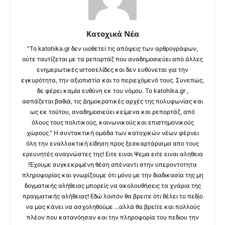
Κατοχικά Νέα
"Το katohika.gr δεν υιοθετεί τις απόψεις των αρθρογράφων,
ούτε ταυτίζεται με τα ρεπορτάζ που αναδημοσιεύει από άλλες
ενημερωτικές ιστοσελίδες και δεν ευθύνεται για την
εγκυρότητα, την αξιοπιστία και το περιεχόμενό τους. Συνεπώς,
δε φέρει καμία ευθύνη εκ του νόμου. Το katohika.gr ,
ασπάζεται βαθιά, τις Δημοκρατικές αρχές της πολυφωνίας και
ως εκ τούτου, αναδημοσιεύει κείμενα και ρεπορτάζ, από
όλους τους πολιτικούς, κοινωνικούς και επιστημονικούς
χώρους." Η συντακτική ομάδα των κατοχικών νέων φέρνει
όλη την εναλλακτική είδηση προς ξεσκαρτάρισμα απο τους
ερευνητές αναγνώστες της! Ειτε ειναι Ψεμα ειτε ειναι αληθεια
!Έχουμε συγκεκριμένη θέση απέναντι στην υπεροντοτητα
πληροφορίας και γνωρίζουμε ότι μόνο με την διαδικασία της μη
δογματικής αλήθειας μπορείς να ακολουθήσεις τα χνάρια της
πραγματικής αλήθειας! Εδώ λοιπόν θα βρειτε ότι θέλει το πεδίο
να μας κάνει να ασχοληθούμε ...αλλά θα βρείτε και πολλούς
πλέον που κατανόησαν και την πληροφορία του πεδιου την