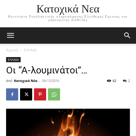
Κατοχικά Νεα
Κοινότητα Εναλλακτικής πληροφόρησης,Ελεύθερης Ερευνας και
χαρούμενης διάθεσης
Αρχική
ΕΛΛΑΔΑ
ΕΛΛΑΔΑ
Οι “Α-λουμινάτοι”…
Από
Κατοχικά Νέα
-
06/13/2016
62
2