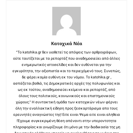
Κατοχικά Νέα
"Το katohika.gr δεν υιοθετεί τις απόψεις των αρθρογράφων,
ούτε ταυτίζεται με τα ρεπορτάζ που αναδημοσιεύει από άλλες
ενημερωτικές ιστοσελίδες και δεν ευθύνεται για την
εγκυρότητα, την αξιοπιστία και το περιεχόμενό τους. Συνεπώς,
δε φέρει καμία ευθύνη εκ του νόμου. Το katohika.gr ,
ασπάζεται βαθιά, τις Δημοκρατικές αρχές της πολυφωνίας και
ως εκ τούτου, αναδημοσιεύει κείμενα και ρεπορτάζ, από
όλους τους πολιτικούς, κοινωνικούς και επιστημονικούς
χώρους." Η συντακτική ομάδα των κατοχικών νέων φέρνει
όλη την εναλλακτική είδηση προς ξεσκαρτάρισμα απο τους
ερευνητές αναγνώστες της! Ειτε ειναι Ψεμα ειτε ειναι αληθεια
!Έχουμε συγκεκριμένη θέση απέναντι στην υπεροντοτητα
πληροφορίας και γνωρίζουμε ότι μόνο με την διαδικασία της μη