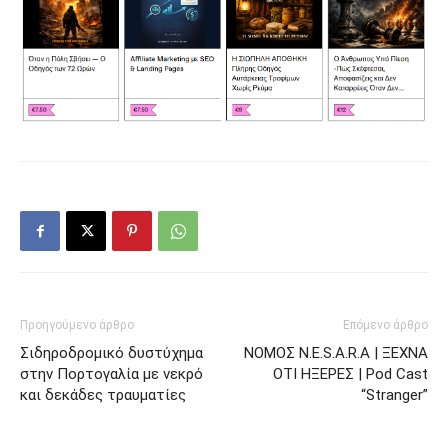
Προηγούμενο άρθρο
Επόμενο άρθρο
Σιδηροδρομικό δυστύχημα
ΝΟΜΟΣ N.E.S.A.R.A | ΞΕΧΝΑ
στην Πορτογαλία με νεκρό
ΟΤΙ ΗΞΕΡΕΣ | Pod Cast
και δεκάδες τραυματίες
“Stranger”