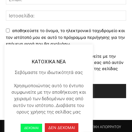
αποθηκεύστε το όνομα, το ηλεκτρονικό ταχυδρομείο και
τον ιστότοπό μου σε αυτό το πρόγραμμα περιήγησης για την
επόμενη φορά που θα σχολιάσω.
Χρησιμοποιώντας αυτό το έντυπο συμφωνείτε με την
KATOXIKA NEA
αποθήκευση και χειρισμό των δεδομένων σας από αυτόν
τον ιστότοπο..Διαβάστε του ορους χρήσης της σελίδας
Σεβόμαστε την ιδιωτικότητά σας
μας
*
Χρησιμοποιώντας αυτό το έντυπο
συμφωνείτε με την αποθήκευση και
χειρισμό των δεδομένων σας από
αυτόν τον ιστότοπο..Διαβάστε του
ορους χρήσης της σελίδας μας
Αρχικη KATOHIKA NEA
Login
Register
ΠΟΛΙΤΙΚΗ ΑΠΟΡΡΗΤΟΥ
ΔΕΝ ΔΕΧΟΜΑΙ
ΔΕΧΟΜΑΙ