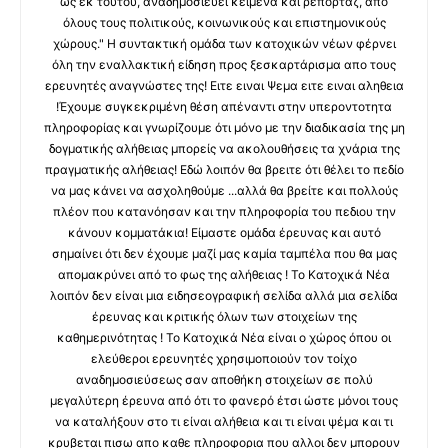
ως εκ τούτου, αναδημοσιεύει κείμενα και ρεπορτάζ, από
όλους τους πολιτικούς, κοινωνικούς και επιστημονικούς
χώρους." Η συντακτική ομάδα των κατοχικών νέων φέρνει
όλη την εναλλακτική είδηση προς ξεσκαρτάρισμα απο τους
ερευνητές αναγνώστες της! Ειτε ειναι Ψεμα ειτε ειναι αληθεια
!Έχουμε συγκεκριμένη θέση απέναντι στην υπεροντοτητα
πληροφορίας και γνωρίζουμε ότι μόνο με την διαδικασία της μη
δογματικής αλήθειας μπορείς να ακολουθήσεις τα χνάρια της
πραγματικής αλήθειας! Εδώ λοιπόν θα βρειτε ότι θέλει το πεδίο
να μας κάνει να ασχοληθούμε ...αλλά θα βρείτε και πολλούς
πλέον που κατανόησαν και την πληροφορία του πεδιου την
κάνουν κομματάκια! Είμαστε ομάδα έρευνας και αυτό
σημαίνει ότι δεν έχουμε μαζί μας καμία ταμπέλα που θα μας
απομακρύνει από το φως της αλήθειας ! Το Κατοχικά Νέα
λοιπόν δεν είναι μια ειδησεογραφική σελίδα αλλά μια σελίδα
έρευνας και κριτικής όλων των στοιχείων της
καθημερινότητας ! Το Κατοχικά Νέα είναι ο χώρος όπου οι
ελεύθεροι ερευνητές χρησιμοποιούν τον τοίχο
αναδημοσιεύσεως σαν αποθήκη στοιχείων σε πολύ
μεγαλύτερη έρευνα από ότι το φανερό έτσι ώστε μόνοι τους
να καταλήξουν στο τι είναι αλήθεια και τι είναι ψέμα και τι
κρυβεται πισω απο καθε πληροφορια που αλλοι δεν μπορουν