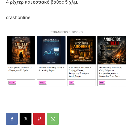
4 ρίχτερ και εστιακό βάθος 5 χλμ.
crashonline
STRANGERS E-BOOKS