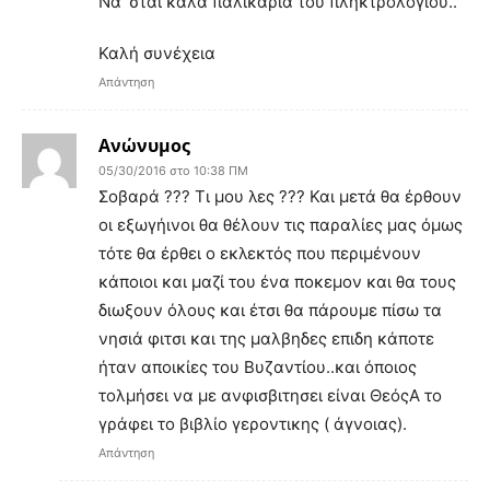
Να ‘σται καλά παλικάρια του πληκτρολογίου..
Καλή συνέχεια
Απάντηση
Ανώνυμος
05/30/2016 στο 10:38 ΠΜ
Σοβαρά ??? Τι μου λες ??? Και μετά θα έρθουν
οι εξωγήινοι θα θέλουν τις παραλίες μας όμως
τότε θα έρθει ο εκλεκτός που περιμένουν
κάποιοι και μαζί του ένα ποκεμον και θα τους
διωξουν όλους και έτσι θα πάρουμε πίσω τα
νησιά φιτσι και της μαλβηδες επιδη κάποτε
ήταν αποικίες του Βυζαντίου..και όποιος
τολμήσει να με ανφισβιτησει είναι ΘεόςΑ το
γράφει το βιβλίο γεροντικης ( άγνοιας).
Απάντηση