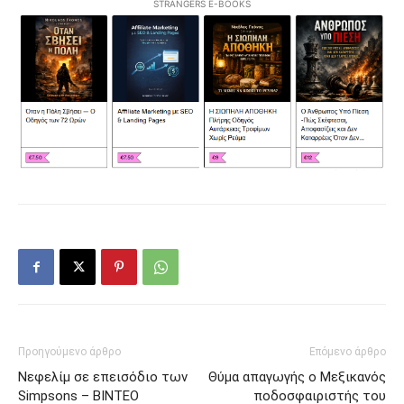
STRANGERS E-BOOKS
Προηγούμενο άρθρο
Επόμενο άρθρο
Νεφελίμ σε επεισόδιο των
Θύμα απαγωγής ο Μεξικανός
Simpsons – ΒΙΝΤΕΟ
ποδοσφαιριστής του