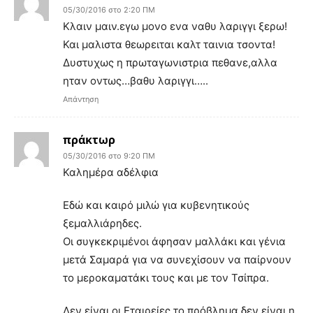
05/30/2016 στο 2:20 ΠΜ
Κλαιν μαιν.εγω μονο ενα ναθυ λαριγγι ξερω!
Και μαλιστα θεωρειται καλτ ταινια τσοντα!
Δυστυχως η πρωταγωνιστρια πεθανε,αλλα
ηταν οντως…βαθυ λαριγγι…..
Απάντηση
πράκτωρ
05/30/2016 στο 9:20 ΠΜ
Καλημέρα αδέλφια
Εδώ και καιρό μιλώ για κυβενητικούς
ξεμαλλιάρηδες.
Οι συγκεκριμένοι άφησαν μαλλάκι και γένια
μετά Σαμαρά για να συνεχίσουν να παίρνουν
το μεροκαματάκι τους και με τον Τσίπρα.
Δεν είναι οι Εταιρείες το πρόβλημα δεν είναι η