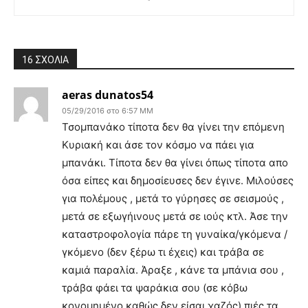
16 ΣΧΟΛΙΑ
aeras dunatos54
05/29/2016 στο 6:57 ΜΜ
Τσομπανάκο τίποτα δεν θα γίνει την επόμενη
Κυριακή και άσε τον κόσμο να πάει για
μπανάκι. Τίποτα δεν θα γίνει όπως τίποτα απο
όσα είπες και δημοσίευσες δεν έγινε. Μιλούσες
για πολέμους , μετά το γύρησες σε σεισμούς ,
μετά σε εξωγήινους μετά σε ιούς κτλ. Άσε την
καταστροφολογία πάρε τη γυναίκα/γκόμενα /
γκόμενο (δεν ξέρω τι έχεις) και τράβα σε
καμιά παραλία. Άραξε , κάνε τα μπάνια σου ,
τράβα φάει τα ψαράκια σου (σε κόβω
κονομημένο καθώς δεν είσαι χαζός) πιές τα