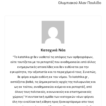
Ολυμπιακού Άλαν Πουλίδο
Κατοχικά Νέα
"Το katohika.gr δεν υιοθετεί τις απόψεις των αρθρογράφων,
ούτε ταυτίζεται με τα ρεπορτάζ που αναδημοσιεύει από άλλες
ενημερωτικές ιστοσελίδες και δεν ευθύνεται για την
εγκυρότητα, την αξιοπιστία και το περιεχόμενό τους. Συνεπώς,
δε φέρει καμία ευθύνη εκ του νόμου. Το katohika.gr ,
ασπάζεται βαθιά, τις Δημοκρατικές αρχές της πολυφωνίας και
ως εκ τούτου, αναδημοσιεύει κείμενα και ρεπορτάζ, από
όλους τους πολιτικούς, κοινωνικούς και επιστημονικούς
χώρους." Η συντακτική ομάδα των κατοχικών νέων φέρνει
όλη την εναλλακτική είδηση προς ξεσκαρτάρισμα απο τους