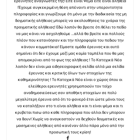
ερευνητές αναγνώστες της! Ειτε ειναι Ψεμα ειτε ειναι αληθεια
!Έχουμε συγκεκριμένη θέση απέναντι στην υπεροντοτητα
πληροφορίας και γνωρίζουμε ότι μόνο με την διαδικασία της μη
δογματικής αλήθειας μπορείς να ακολουθήσεις τα χνάρια της
πραγματικής αλήθειας! Εδώ λοιπόν θα βρειτε ότι θέλει το πεδίο
να μας κάνει να ασχοληθούμε ...αλλά θα βρείτε και πολλούς
πλέον που κατανόησαν και την πληροφορία του πεδιου την
κάνουν κομματάκια! Είμαστε ομάδα έρευνας και αυτό
σημαίνει ότι δεν έχουμε μαζί μας καμία ταμπέλα που θα μας
απομακρύνει από το φως της αλήθειας ! Το Κατοχικά Νέα
λοιπόν δεν είναι μια ειδησεογραφική σελίδα αλλά μια σελίδα
έρευνας και κριτικής όλων των στοιχείων της
καθημερινότητας ! Το Κατοχικά Νέα είναι ο χώρος όπου οι
ελεύθεροι ερευνητές χρησιμοποιούν τον τοίχο
αναδημοσιεύσεως σαν αποθήκη στοιχείων σε πολύ
μεγαλύτερη έρευνα από ότι το φανερό έτσι ώστε μόνοι τους
να καταλήξουν στο τι είναι αλήθεια και τι είναι ψέμα και τι
κρυβεται πισω απο καθε πληροφορια που αλλοι δεν μπορουν
να δουν! Χωρίς να αναγκαστούν να δεχθούν δογματικές και
μασημενες αλήθειες από κανέναν άλλο πάρα μόνο από την
προσωπική τους κρίση!