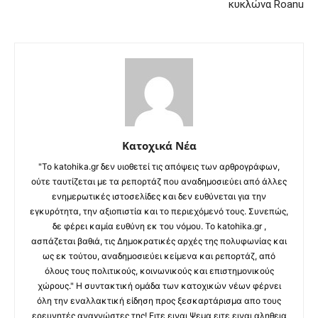
κυκλώνα Roanu
Κατοχικά Νέα
"Το katohika.gr δεν υιοθετεί τις απόψεις των αρθρογράφων,
ούτε ταυτίζεται με τα ρεπορτάζ που αναδημοσιεύει από άλλες
ενημερωτικές ιστοσελίδες και δεν ευθύνεται για την
εγκυρότητα, την αξιοπιστία και το περιεχόμενό τους. Συνεπώς,
δε φέρει καμία ευθύνη εκ του νόμου. Το katohika.gr ,
ασπάζεται βαθιά, τις Δημοκρατικές αρχές της πολυφωνίας και
ως εκ τούτου, αναδημοσιεύει κείμενα και ρεπορτάζ, από
όλους τους πολιτικούς, κοινωνικούς και επιστημονικούς
χώρους." Η συντακτική ομάδα των κατοχικών νέων φέρνει
όλη την εναλλακτική είδηση προς ξεσκαρτάρισμα απο τους
ερευνητές αναγνώστες της! Ειτε ειναι Ψεμα ειτε ειναι αληθεια