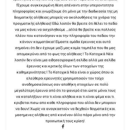
!Έχουμε συγκεκριμένη θέση απέναντι στην υπεροντοτητα
πληροφορίας και γνωρίζουμε ότι μόνο με την διαδικασία της μη
δογματικής αλήθειας μπορείς να ακολουθήσεις τα χνάρια της
πραγματικής αλήθειας! Εδώ λοιπόν θα βρειτε ότι θέλει το πεδίο
να μας κάνει να ασχοληθούμε ...αλλά θα βρείτε και πολλούς
πλέον που κατανόησαν και την πληροφορία του πεδιου την
κάνουν κομματάκια! Είμαστε ομάδα έρευνας και αυτό
σημαίνει ότι δεν έχουμε μαζί μας καμία ταμπέλα που θα μας
απομακρύνει από το φως της αλήθειας ! Το Κατοχικά Νέα
λοιπόν δεν είναι μια ειδησεογραφική σελίδα αλλά μια σελίδα
έρευνας και κριτικής όλων των στοιχείων της
καθημερινότητας ! Το Κατοχικά Νέα είναι ο χώρος όπου οι
ελεύθεροι ερευνητές χρησιμοποιούν τον τοίχο
αναδημοσιεύσεως σαν αποθήκη στοιχείων σε πολύ
μεγαλύτερη έρευνα από ότι το φανερό έτσι ώστε μόνοι τους
να καταλήξουν στο τι είναι αλήθεια και τι είναι ψέμα και τι
κρυβεται πισω απο καθε πληροφορια που αλλοι δεν μπορουν
να δουν! Χωρίς να αναγκαστούν να δεχθούν δογματικές και
μασημενες αλήθειες από κανέναν άλλο πάρα μόνο από την
προσωπική τους κρίση!