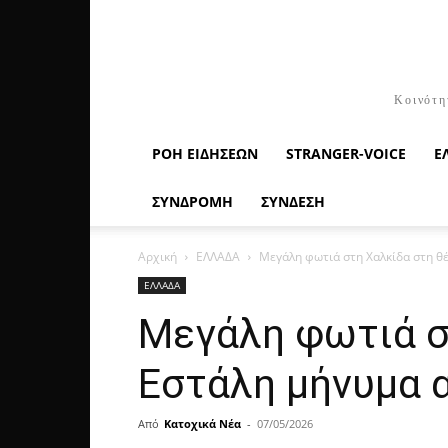
Κοινότη
ΡΟΉ ΕΙΔΉΣΕΩΝ
STRANGER-VOICE
Ε
ΣΥΝΔΡΟΜΗ
ΣΥΝΔΕΣΗ
Αρχική
ΕΛΛΑΔΑ
Μεγάλη φωτιά στη Χαλκίδα στη θέ
ΕΛΛΑΔΑ
Μεγάλη φωτιά σ
Εστάλη μήνυμα 
Από
Κατοχικά Νέα
-
07/05/2026