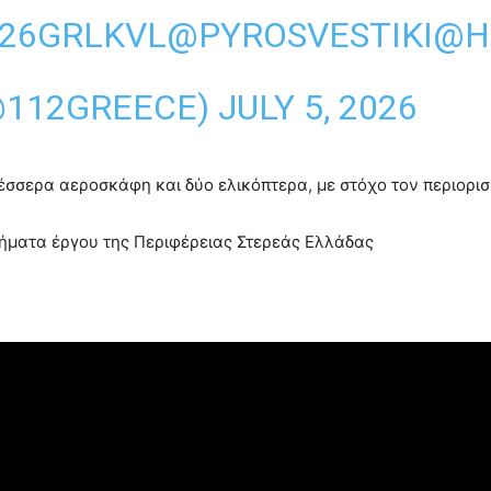
Y26GRLKVL
@PYROSVESTIKI
@H
@112GREECE)
JULY 5, 2026
σσερα αεροσκάφη και δύο ελικόπτερα, με στόχο τον περιορισμ
ματα έργου της Περιφέρειας Στερεάς Ελλάδας