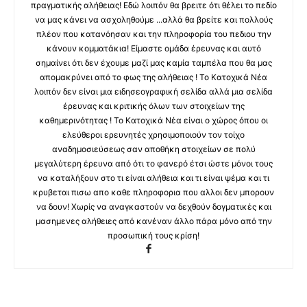
πραγματικής αλήθειας! Εδώ λοιπόν θα βρειτε ότι θέλει το πεδίο
να μας κάνει να ασχοληθούμε ...αλλά θα βρείτε και πολλούς
πλέον που κατανόησαν και την πληροφορία του πεδιου την
κάνουν κομματάκια! Είμαστε ομάδα έρευνας και αυτό
σημαίνει ότι δεν έχουμε μαζί μας καμία ταμπέλα που θα μας
απομακρύνει από το φως της αλήθειας ! Το Κατοχικά Νέα
λοιπόν δεν είναι μια ειδησεογραφική σελίδα αλλά μια σελίδα
έρευνας και κριτικής όλων των στοιχείων της
καθημερινότητας ! Το Κατοχικά Νέα είναι ο χώρος όπου οι
ελεύθεροι ερευνητές χρησιμοποιούν τον τοίχο
αναδημοσιεύσεως σαν αποθήκη στοιχείων σε πολύ
μεγαλύτερη έρευνα από ότι το φανερό έτσι ώστε μόνοι τους
να καταλήξουν στο τι είναι αλήθεια και τι είναι ψέμα και τι
κρυβεται πισω απο καθε πληροφορια που αλλοι δεν μπορουν
να δουν! Χωρίς να αναγκαστούν να δεχθούν δογματικές και
μασημενες αλήθειες από κανέναν άλλο πάρα μόνο από την
προσωπική τους κρίση!