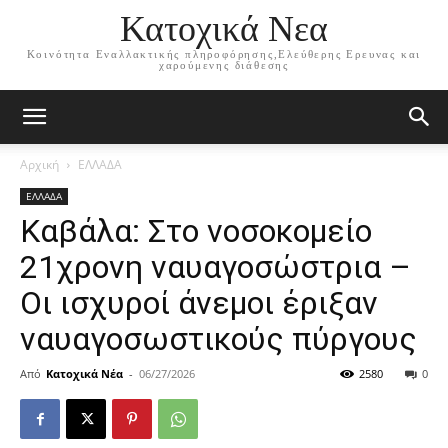
Κατοχικά Νεα
Κοινότητα Εναλλακτικής πληροφόρησης,Ελεύθερης Ερευνας και
χαρούμενης διάθεσης
Αρχική
ΕΛΛΑΔΑ
ΕΛΛΑΔΑ
Καβάλα: Στο νοσοκομείο
21χρονη ναυαγοσώστρια –
Οι ισχυροί άνεμοι έριξαν
ναυαγοσωστικούς πύργους
Από
Κατοχικά Νέα
-
06/27/2026
2580
0