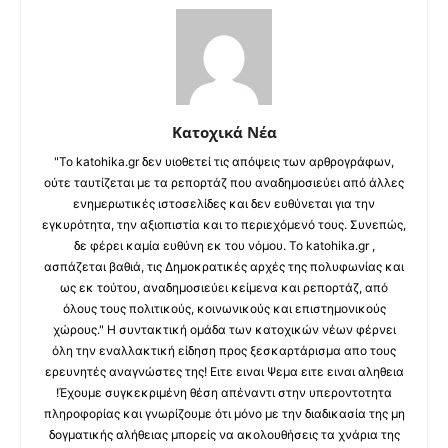
Κατοχικά Νέα
"Το katohika.gr δεν υιοθετεί τις απόψεις των αρθρογράφων,
ούτε ταυτίζεται με τα ρεπορτάζ που αναδημοσιεύει από άλλες
ενημερωτικές ιστοσελίδες και δεν ευθύνεται για την
εγκυρότητα, την αξιοπιστία και το περιεχόμενό τους. Συνεπώς,
δε φέρει καμία ευθύνη εκ του νόμου. Το katohika.gr ,
ασπάζεται βαθιά, τις Δημοκρατικές αρχές της πολυφωνίας και
ως εκ τούτου, αναδημοσιεύει κείμενα και ρεπορτάζ, από
όλους τους πολιτικούς, κοινωνικούς και επιστημονικούς
χώρους." Η συντακτική ομάδα των κατοχικών νέων φέρνει
όλη την εναλλακτική είδηση προς ξεσκαρτάρισμα απο τους
ερευνητές αναγνώστες της! Ειτε ειναι Ψεμα ειτε ειναι αληθεια
!Έχουμε συγκεκριμένη θέση απέναντι στην υπεροντοτητα
πληροφορίας και γνωρίζουμε ότι μόνο με την διαδικασία της μη
δογματικής αλήθειας μπορείς να ακολουθήσεις τα χνάρια της