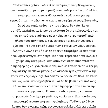
"Το katohika.gr δεν υιοθετεί τις απόψεις των αρθρογράφων,
ούτε ταυτίζεται με τα ρεπορτάζ που αναδημοσιεύει από άλλες
ενημερωτικές ιστοσελίδες και δεν ευθύνεται για την
εγκυρότητα, την αξιοπιστία και το περιεχόμενό τους. Συνεπώς,
δε φέρει καμία ευθύνη εκ του νόμου. Το katohika.gr ,
ασπάζεται βαθιά, τις Δημοκρατικές αρχές της πολυφωνίας και
ως εκ τούτου, αναδημοσιεύει κείμενα και ρεπορτάζ, από
όλους τους πολιτικούς, κοινωνικούς και επιστημονικούς
χώρους." Η συντακτική ομάδα των κατοχικών νέων φέρνει
όλη την εναλλακτική είδηση προς ξεσκαρτάρισμα απο τους
ερευνητές αναγνώστες της! Ειτε ειναι Ψεμα ειτε ειναι αληθεια
!Έχουμε συγκεκριμένη θέση απέναντι στην υπεροντοτητα
πληροφορίας και γνωρίζουμε ότι μόνο με την διαδικασία της μη
δογματικής αλήθειας μπορείς να ακολουθήσεις τα χνάρια της
πραγματικής αλήθειας! Εδώ λοιπόν θα βρειτε ότι θέλει το πεδίο
να μας κάνει να ασχοληθούμε ...αλλά θα βρείτε και πολλούς
πλέον που κατανόησαν και την πληροφορία του πεδιου την
κάνουν κομματάκια! Είμαστε ομάδα έρευνας και αυτό
σημαίνει ότι δεν έχουμε μαζί μας καμία ταμπέλα που θα μας
απομακρύνει από το φως της αλήθειας ! Το Κατοχικά Νέα
λοιπόν δεν είναι μια ειδησεογραφική σελίδα αλλά μια σελίδα