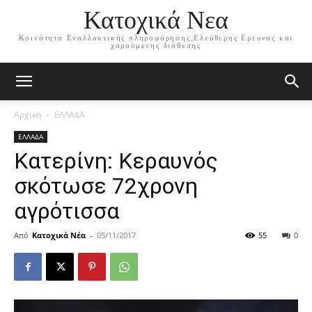
Κατοχικά Νεα
Κοινότητα Εναλλακτικής πληροφόρησης,Ελεύθερης Ερευνας και
χαρούμενης διάθεσης
Αρχική
ΕΛΛΑΔΑ
ΕΛΛΑΔΑ
Κατερίνη: Κεραυνός
σκότωσε 72χρονη
αγρότισσα
Από
Κατοχικά Νέα
-
05/11/2017
55
0