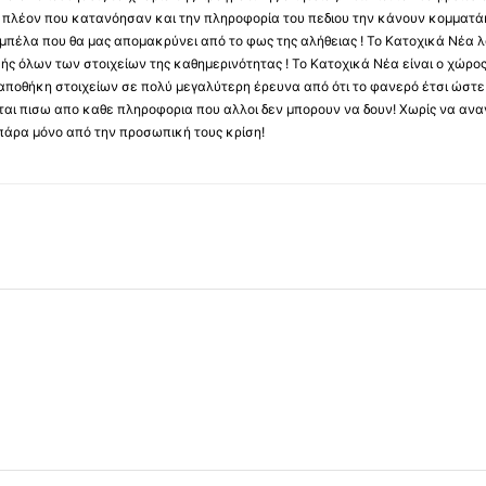
ύς πλέον που κατανόησαν και την πληροφορία του πεδιου την κάνουν κομματάκ
αμπέλα που θα μας απομακρύνει από το φως της αλήθειας ! Το Κατοχικά Νέα λ
κής όλων των στοιχείων της καθημερινότητας ! Το Κατοχικά Νέα είναι ο χώρο
ποθήκη στοιχείων σε πολύ μεγαλύτερη έρευνα από ότι το φανερό έτσι ώστε μ
υβεται πισω απο καθε πληροφορια που αλλοι δεν μπορουν να δουν! Χωρίς να α
πάρα μόνο από την προσωπική τους κρίση!