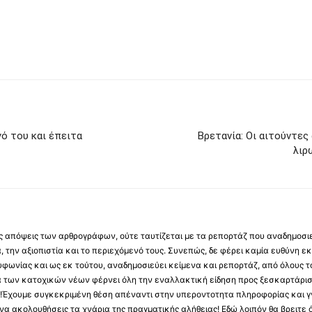
ό του και έπειτα
Βρετανία: Οι αιτούντες
λιρ
 τις απόψεις των αρθρογράφων, ούτε ταυτίζεται με τα ρεπορτάζ που αναδημοσι
 την αξιοπιστία και το περιεχόμενό τους. Συνεπώς, δε φέρει καμία ευθύνη εκ τ
φωνίας και ως εκ τούτου, αναδημοσιεύει κείμενα και ρεπορτάζ, από όλους το
α των κατοχικών νέων φέρνει όλη την εναλλακτική είδηση προς ξεσκαρτάρισ
α !Έχουμε συγκεκριμένη θέση απέναντι στην υπεροντοτητα πληροφορίας και γν
να ακολουθήσεις τα χνάρια της πραγματικής αλήθειας! Εδώ λοιπόν θα βρειτε ό