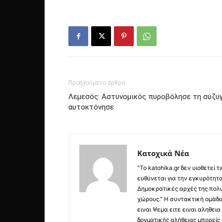
Προηγούμενο άρθρο
Λεμεσός: Αστυνομικός πυροβόλησε τη σύζυγ
αυτοκτόνησε
Κατοχικά Νέα
"Το katohika.gr δεν υιοθετεί
ευθύνεται για την εγκυρότητα,
Δημοκρατικές αρχές της πολυ
χώρους." Η συντακτική ομάδ
ειναι Ψεμα ειτε ειναι αληθει
δογματικής αλήθειας μπορείς 