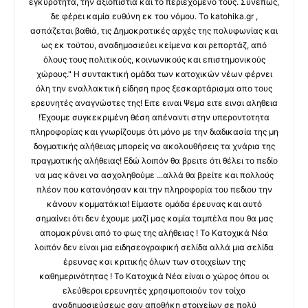
εγκυρότητα, την αξιοπιστία και το περιεχόμενό τους. Συνεπώς,
δε φέρει καμία ευθύνη εκ του νόμου. Το katohika.gr ,
ασπάζεται βαθιά, τις Δημοκρατικές αρχές της πολυφωνίας και
ως εκ τούτου, αναδημοσιεύει κείμενα και ρεπορτάζ, από
όλους τους πολιτικούς, κοινωνικούς και επιστημονικούς
χώρους." Η συντακτική ομάδα των κατοχικών νέων φέρνει
όλη την εναλλακτική είδηση προς ξεσκαρτάρισμα απο τους
ερευνητές αναγνώστες της! Ειτε ειναι Ψεμα ειτε ειναι αληθεια
!Έχουμε συγκεκριμένη θέση απέναντι στην υπεροντοτητα
πληροφορίας και γνωρίζουμε ότι μόνο με την διαδικασία της μη
δογματικής αλήθειας μπορείς να ακολουθήσεις τα χνάρια της
πραγματικής αλήθειας! Εδώ λοιπόν θα βρειτε ότι θέλει το πεδίο
να μας κάνει να ασχοληθούμε ...αλλά θα βρείτε και πολλούς
πλέον που κατανόησαν και την πληροφορία του πεδιου την
κάνουν κομματάκια! Είμαστε ομάδα έρευνας και αυτό
σημαίνει ότι δεν έχουμε μαζί μας καμία ταμπέλα που θα μας
απομακρύνει από το φως της αλήθειας ! Το Κατοχικά Νέα
λοιπόν δεν είναι μια ειδησεογραφική σελίδα αλλά μια σελίδα
έρευνας και κριτικής όλων των στοιχείων της
καθημερινότητας ! Το Κατοχικά Νέα είναι ο χώρος όπου οι
ελεύθεροι ερευνητές χρησιμοποιούν τον τοίχο
αναδημοσιεύσεως σαν αποθήκη στοιχείων σε πολύ