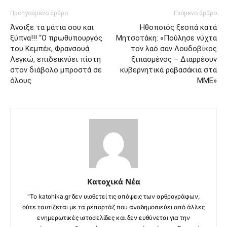
Προηγούμενο άρθρο
Επόμενο άρθρο
Άνοιξε τα μάτια σου και
Ηθοποιός ξεσπά κατά
ξύπνα!!! “Ο πρωθυπουργός
Μητσοτάκη: «Πούλησε νύχτα
του Κεμπέκ, Φρανσουά
τον λαό σαν Λουδοβίκος
Λεγκώ, επιδεικνύει πίστη
ξιπασμένος – Διαρρέουν
στον διάβολο μπροστά σε
κυβερνητικά ραβασάκια στα
όλους
ΜΜΕ»
Κατοχικά Νέα
"Το katohika.gr δεν υιοθετεί τις απόψεις των αρθρογράφων,
ούτε ταυτίζεται με τα ρεπορτάζ που αναδημοσιεύει από άλλες
ενημερωτικές ιστοσελίδες και δεν ευθύνεται για την