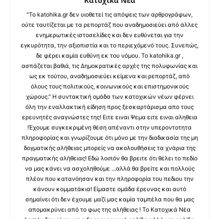
"Το katohika.gr δεν υιοθετεί τις απόψεις των αρθρογράφων,
ούτε ταυτίζεται με τα ρεπορτάζ που αναδημοσιεύει από άλλες
ενημερωτικές ιστοσελίδες και δεν ευθύνεται για την
εγκυρότητα, την αξιοπιστία και το περιεχόμενό τους. Συνεπώς,
δε φέρει καμία ευθύνη εκ του νόμου. Το katohika.gr ,
ασπάζεται βαθιά, τις Δημοκρατικές αρχές της πολυφωνίας και
ως εκ τούτου, αναδημοσιεύει κείμενα και ρεπορτάζ, από
όλους τους πολιτικούς, κοινωνικούς και επιστημονικούς
χώρους." Η συντακτική ομάδα των κατοχικών νέων φέρνει
όλη την εναλλακτική είδηση προς ξεσκαρτάρισμα απο τους
ερευνητές αναγνώστες της! Ειτε ειναι Ψεμα ειτε ειναι αληθεια
!Έχουμε συγκεκριμένη θέση απέναντι στην υπεροντοτητα
πληροφορίας και γνωρίζουμε ότι μόνο με την διαδικασία της μη
δογματικής αλήθειας μπορείς να ακολουθήσεις τα χνάρια της
πραγματικής αλήθειας! Εδώ λοιπόν θα βρειτε ότι θέλει το πεδίο
να μας κάνει να ασχοληθούμε ...αλλά θα βρείτε και πολλούς
πλέον που κατανόησαν και την πληροφορία του πεδιου την
κάνουν κομματάκια! Είμαστε ομάδα έρευνας και αυτό
σημαίνει ότι δεν έχουμε μαζί μας καμία ταμπέλα που θα μας
απομακρύνει από το φως της αλήθειας ! Το Κατοχικά Νέα