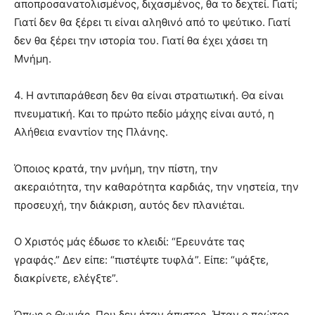
αποπροσανατολισμένος, διχασμένος, θα το δεχτεί. Γιατί;
Γιατί δεν θα ξέρει τι είναι αληθινό από το ψεύτικο. Γιατί
δεν θα ξέρει την ιστορία του. Γιατί θα έχει χάσει τη
Μνήμη.
4. Η αντιπαράθεση δεν θα είναι στρατιωτική. Θα είναι
πνευματική.
Και το πρώτο πεδίο μάχης είναι αυτό, η
Αλήθεια εναντίον της Πλάνης.
Όποιος κρατά, την μνήμη, την πίστη, την
ακεραιότητα, την καθαρότητα καρδιάς, την νηστεία, την
προσευχή, την διάκριση, αυτός δεν πλανιέται.
Ο Χριστός μάς έδωσε το κλειδί: “Ερευνάτε τας
γραφάς.” Δεν είπε: “πιστέψτε τυφλά”. Είπε: “ψάξτε,
διακρίνετε, ελέγξτε”.
Όπως ο Θωμάς. Που δεν ήταν άπιστος. Ήταν ο πρώτος