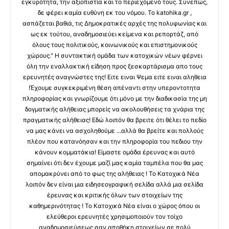
εγκυρότητα, την αξιοπιστία και το περιεχόμενό τους. Συνεπώς,
δε φέρει καμία ευθύνη εκ του νόμου. Το katohika.gr ,
ασπάζεται βαθιά, τις Δημοκρατικές αρχές της πολυφωνίας και
ως εκ τούτου, αναδημοσιεύει κείμενα και ρεπορτάζ, από
όλους τους πολιτικούς, κοινωνικούς και επιστημονικούς
χώρους." Η συντακτική ομάδα των κατοχικών νέων φέρνει
όλη την εναλλακτική είδηση προς ξεσκαρτάρισμα απο τους
ερευνητές αναγνώστες της! Ειτε ειναι Ψεμα ειτε ειναι αληθεια
!Έχουμε συγκεκριμένη θέση απέναντι στην υπεροντοτητα
πληροφορίας και γνωρίζουμε ότι μόνο με την διαδικασία της μη
δογματικής αλήθειας μπορείς να ακολουθήσεις τα χνάρια της
πραγματικής αλήθειας! Εδώ λοιπόν θα βρειτε ότι θέλει το πεδίο
να μας κάνει να ασχοληθούμε ...αλλά θα βρείτε και πολλούς
πλέον που κατανόησαν και την πληροφορία του πεδιου την
κάνουν κομματάκια! Είμαστε ομάδα έρευνας και αυτό
σημαίνει ότι δεν έχουμε μαζί μας καμία ταμπέλα που θα μας
απομακρύνει από το φως της αλήθειας ! Το Κατοχικά Νέα
λοιπόν δεν είναι μια ειδησεογραφική σελίδα αλλά μια σελίδα
έρευνας και κριτικής όλων των στοιχείων της
καθημερινότητας ! Το Κατοχικά Νέα είναι ο χώρος όπου οι
ελεύθεροι ερευνητές χρησιμοποιούν τον τοίχο
αναδημοσιεύσεως σαν αποθήκη στοιχείων σε πολύ