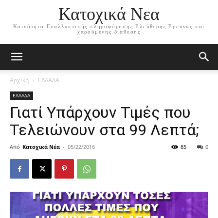
Κατοχικά Νεα
Κοινότητα Εναλλακτικής πληροφόρησης,Ελεύθερης Ερευνας και
χαρούμενης διάθεσης
Αρχική
ΕΛΛΑΔΑ
ΕΛΛΑΔΑ
Γιατί Υπάρχουν Τιμές που
Τελειώνουν στα 99 Λεπτά;
Από
Κατοχικά Νέα
-
05/22/2016
85
0