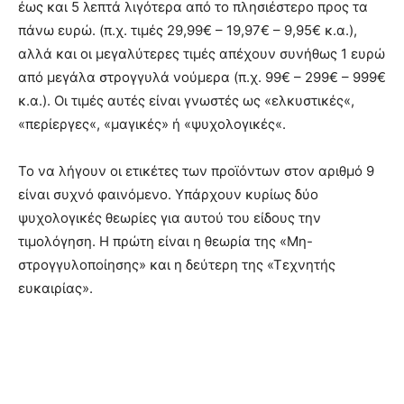
έως και 5 λεπτά λιγότερα από το πλησιέστερο προς τα
πάνω ευρώ. (π.χ. τιμές 29,99€ – 19,97€ – 9,95€ κ.α.),
αλλά και οι μεγαλύτερες τιμές απέχουν συνήθως 1 ευρώ
από μεγάλα στρογγυλά νούμερα (π.χ. 99€ – 299€ – 999€
κ.α.). Οι τιμές αυτές είναι γνωστές ως «ελκυστικές«,
«περίεργες«, «μαγικές» ή «ψυχολογικές«.
Το να λήγουν οι ετικέτες των προϊόντων στον αριθμό 9
είναι συχνό φαινόμενο. Υπάρχουν κυρίως δύο
ψυχολογικές θεωρίες για αυτού του είδους την
τιμολόγηση. Η πρώτη είναι η θεωρία της «Μη-
στρογγυλοποίησης» και η δεύτερη της «Τεχνητής
ευκαιρίας».