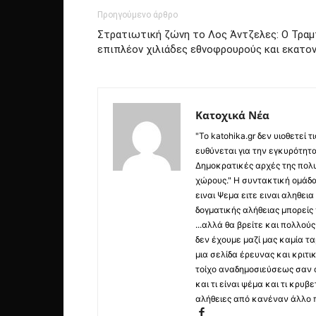
Προηγούμενο άρθρο
Στρατιωτική ζώνη το Λος Άντζελες: Ο Τραμ
επιπλέον χιλιάδες εθνοφρουρούς και εκατο
Κατοχικά Νέα
"Το katohika.gr δεν υιοθετεί
ευθύνεται για την εγκυρότητα,
Δημοκρατικές αρχές της πολυ
χώρους." Η συντακτική ομάδ
ειναι Ψεμα ειτε ειναι αληθει
δογματικής αλήθειας μπορείς 
...αλλά θα βρείτε και πολλο
δεν έχουμε μαζί μας καμία τ
μια σελίδα έρευνας και κριτι
τοίχο αναδημοσιεύσεως σαν α
και τι είναι ψέμα και τι κρ
αλήθειες από κανέναν άλλο 