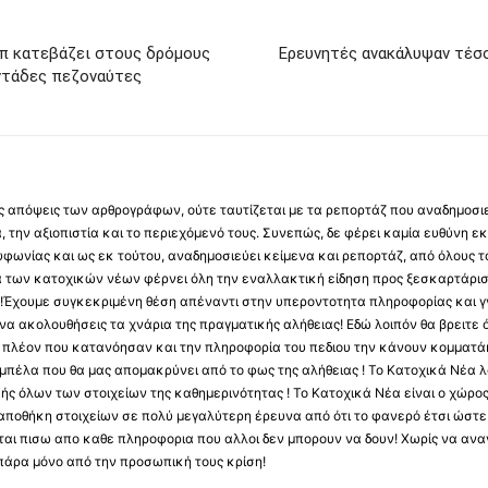
π κατεβάζει στους δρόμους
Ερευνητές ανακάλυψαν τέσ
ντάδες πεζοναύτες
 τις απόψεις των αρθρογράφων, ούτε ταυτίζεται με τα ρεπορτάζ που αναδημοσι
 την αξιοπιστία και το περιεχόμενό τους. Συνεπώς, δε φέρει καμία ευθύνη εκ τ
φωνίας και ως εκ τούτου, αναδημοσιεύει κείμενα και ρεπορτάζ, από όλους το
α των κατοχικών νέων φέρνει όλη την εναλλακτική είδηση προς ξεσκαρτάρισ
α !Έχουμε συγκεκριμένη θέση απέναντι στην υπεροντοτητα πληροφορίας και γν
να ακολουθήσεις τα χνάρια της πραγματικής αλήθειας! Εδώ λοιπόν θα βρειτε ό
ύς πλέον που κατανόησαν και την πληροφορία του πεδιου την κάνουν κομματάκ
αμπέλα που θα μας απομακρύνει από το φως της αλήθειας ! Το Κατοχικά Νέα λ
κής όλων των στοιχείων της καθημερινότητας ! Το Κατοχικά Νέα είναι ο χώρο
ποθήκη στοιχείων σε πολύ μεγαλύτερη έρευνα από ότι το φανερό έτσι ώστε μ
υβεται πισω απο καθε πληροφορια που αλλοι δεν μπορουν να δουν! Χωρίς να α
πάρα μόνο από την προσωπική τους κρίση!