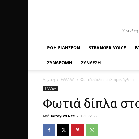
Κοινότη
ΡΟΉ ΕΙΔΉΣΕΩΝ
STRANGER-VOICE
Ε
ΣΥΝΔΡΟΜΗ
ΣΥΝΔΕΣΗ
Αρχική
ΕΛΛΑΔΑ
Φωτιά δίπλα στο Σισμανόγλειο
ΕΛΛΑΔΑ
Φωτιά δίπλα στ
Από
Κατοχικά Νέα
-
06/10/2025