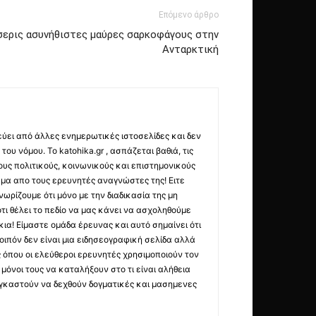
Επόμενο άρθρο
σερις ασυνήθιστες μαύρες σαρκοφάγους στην
Ανταρκτική
εύει από άλλες ενημερωτικές ιστοσελίδες και δεν
ου νόμου. Το katohika.gr , ασπάζεται βαθιά, τις
υς πολιτικούς, κοινωνικούς και επιστημονικούς
μα απο τους ερευνητές αναγνώστες της! Ειτε
ωρίζουμε ότι μόνο με την διαδικασία της μη
τι θέλει το πεδίο να μας κάνει να ασχοληθούμε
ια! Είμαστε ομάδα έρευνας και αυτό σημαίνει ότι
οιπόν δεν είναι μια ειδησεογραφική σελίδα αλλά
ς όπου οι ελεύθεροι ερευνητές χρησιμοποιούν τον
όνοι τους να καταλήξουν στο τι είναι αλήθεια
ναγκαστούν να δεχθούν δογματικές και μασημενες