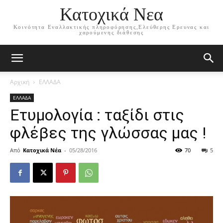
Κατοχικά Νεα
Κοινότητα Εναλλακτικής πληροφόρησης,Ελεύθερης Ερευνας και
χαρούμενης διάθεσης
Αρχική
ΕΛΛΑΔΑ
ΕΛΛΑΔΑ
Ετυμολογία : ταξίδι στις
φλέβες της γλώσσας μας !
Από
Κατοχικά Νέα
-
05/28/2016
70
5