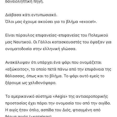
δανειοληπτική πηγή.
Διάβασα κάτι εντυπωσιακό.
Όλοι μας έχουμε ακούσει για το βλήμα «exocet».
Είναι πύραυλος επιφανείας-επιφανείας του Πολεμικού
μας Ναυτικού. Οι Γάλλοι κατασκευαστές του έψαξαν για
ονοματοδοσία στην ελληνική γλώσσα.
Ανακάλυψαν ότι υπάρχει ένα ψάρι που ονομάζεται
«εξώκοιτος», το οποίο πετά πάνω από την επιφάνεια της
θάλασσας, όπως και το βλήμα. Το ψάρι αυτό εμείς το
ξέρουμε ως χελιδονόψαρο.
Το αμερικανικό σύστημα «Aegis» της αντιαεροπορικής
προστασίας έχει πάρει την ονομασία του από την αιγίδα.
Η αιγίς ήταν όπλο, ασπίδα του Διός, φτιαγμένη από
δέρμα αιγός (=κατσίκας).