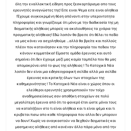
όλη την εναλλακτική είδηση προς ξεσκαρτάρισμα απο τους
ερευνητές αναγνώστες της! Ειτε ειναι Ψεμα ειτε ειναι αληθεια
!Έχουμε συγκεκριμένη θέση απέναντι στην υπεροντοτητα
πληροφορίας και γνωρίζουμε ότι μόνο με την διαδικασία της μη
δογματικής αλήθειας μπορείς να ακολουθήσεις τα χνάρια της
πραγματικής αλήθειας! Εδώ λοιπόν θα βρειτε ότι θέλει το πεδίο
να μας κάνει να ασχοληθούμε ...αλλά θα βρείτε και πολλούς
πλέον που κατανόησαν και την πληροφορία του πεδιου την
κάνουν κομματάκια! Είμαστε ομάδα έρευνας και αυτό
σημαίνει ότι δεν έχουμε μαζί μας καμία ταμπέλα που θα μας
απομακρύνει από το φως της αλήθειας ! Το Κατοχικά Νέα
λοιπόν δεν είναι μια ειδησεογραφική σελίδα αλλά μια σελίδα
έρευνας και κριτικής όλων των στοιχείων της
καθημερινότητας ! Το Κατοχικά Νέα είναι ο χώρος όπου οι
ελεύθεροι ερευνητές χρησιμοποιούν τον τοίχο
αναδημοσιεύσεως σαν αποθήκη στοιχείων σε πολύ
μεγαλύτερη έρευνα από ότι το φανερό έτσι ώστε μόνοι τους
να καταλήξουν στο τι είναι αλήθεια και τι είναι ψέμα και τι
κρυβεται πισω απο καθε πληροφορια που αλλοι δεν μπορουν
να δουν! Χωρίς να αναγκαστούν να δεχθούν δογματικές και
μασημενες αλήθειες από κανέναν άλλο πάρα μόνο από την