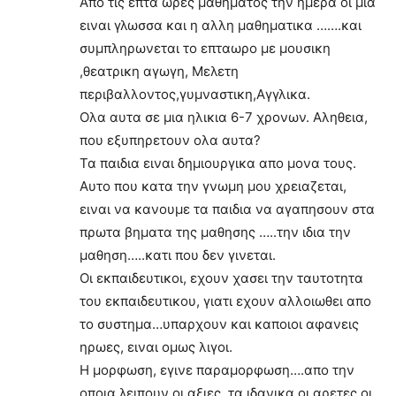
Απο τις επτα ωρες μαθηματος την ημερα οι μια
ειναι γλωσσα και η αλλη μαθηματικα …….και
συμπληρωνεται το επταωρο με μουσικη
,θεατρικη αγωγη, Μελετη
περιβαλλοντος,γυμναστικη,Αγγλικα.
Ολα αυτα σε μια ηλικια 6-7 χρονων. Αληθεια,
που εξυπηρετουν ολα αυτα?
Τα παιδια ειναι δημιουργικα απο μονα τους.
Αυτο που κατα την γνωμη μου χρειαζεται,
ειναι να κανουμε τα παιδια να αγαπησουν στα
πρωτα βηματα της μαθησης …..την ιδια την
μαθηση…..κατι που δεν γινεται.
Οι εκπαιδευτικοι, εχουν χασει την ταυτοτητα
του εκπαιδευτικου, γιατι εχουν αλλοιωθει απο
το συστημα…υπαρχουν και καποιοι αφανεις
ηρωες, ειναι ομως λιγοι.
Η μορφωση, εγινε παραμορφωση….απο την
οποια λειπουν οι αξιες, τα ιδανικα,οι αρετες,οι