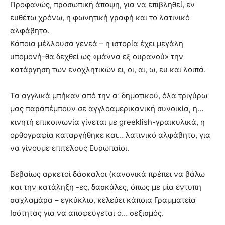
Προφανώς, προσωπική άποψη, για να επιβληθεί, εν
ευθέτω χρόνω, η φωνητική γραφή και το λατινικό
αλφάβητο.
Κάποια μέλλουσα γενεά – η ιστορία έχει μεγάλη
υπομονή-θα δεχθεί ως «μάννα εξ ουρανού» την
κατάργηση των ενοχλητικών ει, οι, αι, ω, ευ και λοιπά.
Τα αγγλικά μπήκαν από την α’ δημοτικού, όλα τριγύρω
μας παραπέμπουν σε αγγλοαμερικανική συνοικία, η…
κινητή επικοινωνία γίνεται με greeklish-γραικυλικά, η
ορθογραφία καταργήθηκε και… λατινικό αλφάβητο, για
να γίνουμε επιτέλους Ευρωπαίοι.
Βεβαίως αρκετοί δάσκαλοι (κανονικά πρέπει να βάλω
και την κατάληξη -ες, δασκάλες, όπως με μία έντυπη
σαχλαμάρα – εγκύκλιο, κελεύει κάποια Γραμματεία
Ισότητας για να αποφεύγεται ο… σεξισμός.