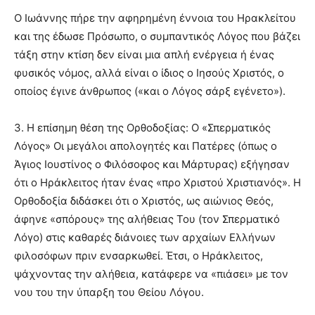
Ο Ιωάννης πήρε την αφηρημένη έννοια του Ηρακλείτου
και της έδωσε Πρόσωπο, ο συμπαντικός Λόγος που βάζει
τάξη στην κτίση δεν είναι μια απλή ενέργεια ή ένας
φυσικός νόμος, αλλά είναι ο ίδιος ο Ιησούς Χριστός, ο
οποίος έγινε άνθρωπος («και ο Λόγος σάρξ εγένετο»).
3. Η επίσημη θέση της Ορθοδοξίας: Ο «Σπερματικός
Λόγος» Οι μεγάλοι απολογητές και Πατέρες (όπως ο
Άγιος Ιουστίνος ο Φιλόσοφος και Μάρτυρας) εξήγησαν
ότι ο Ηράκλειτος ήταν ένας «προ Χριστού Χριστιανός». Η
Ορθοδοξία διδάσκει ότι ο Χριστός, ως αιώνιος Θεός,
άφηνε «σπόρους» της αλήθειας Του (τον Σπερματικό
Λόγο) στις καθαρές διάνοιες των αρχαίων Ελλήνων
φιλοσόφων πριν ενσαρκωθεί. Έτσι, ο Ηράκλειτος,
ψάχνοντας την αλήθεια, κατάφερε να «πιάσει» με τον
νου του την ύπαρξη του Θείου Λόγου.