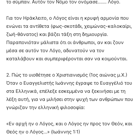
το σύμπαν. Αυτόν τον Νόμο τον ονόμασε……. Λόγο.
Για τον Ηράκλειτο, ο Λόγος είναι η κρυφή αρμονία που
ενώνει τα αντίθετα (φως-σκοτάδι, χειμώνας-καλοκαίρι,
ζωή-θάνατος) και βάζει τάξη στη δημιουργία.
Παραπονιόταν μάλιστα ότι οι άνθρωποι, αν και ζουν
μέσα σε αυτόν τον Λόγο, αδυνατούν να τον
καταλάβουν και συμπεριφέρονται σαν να κοιμούνται.
2. Πώς το υιοθέτησε ο Χριστιανισμός (1ος αιώνας μ.Χ.)
Όταν ο Ευαγγελιστής Ιωάννης έγραψε το Ευαγγέλιό του
στα Ελληνικά, επέλεξε εσκεμμένα να ξεκινήσει με τη
λέξη αυτή, για να μιλήσει στην ψυχή των ανθρώπων που
γνώριζαν την ελληνική φιλοσοφία:
«Εν αρχή ην ο Λόγος, και ο Λόγος ην προς τον Θεόν, και
Θεός ην ο Λόγος…» (Ιωάννης 1:1)