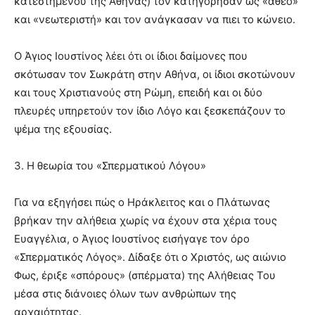
κατεστημένου της Αθήνας) τον κατηγόρησαν ως «άθεο»
και «νεωτεριστή» και τον ανάγκασαν να πιει το κώνειο.
Ο Άγιος Ιουστίνος λέει ότι οι ίδιοι δαίμονες που
σκότωσαν τον Σωκράτη στην Αθήνα, οι ίδιοι σκοτώνουν
και τους Χριστιανούς στη Ρώμη, επειδή και οι δύο
πλευρές υπηρετούν τον ίδιο Λόγο και ξεσκεπάζουν το
ψέμα της εξουσίας.
3. Η θεωρία του «Σπερματικού Λόγου»
Για να εξηγήσει πώς ο Ηράκλειτος και ο Πλάτωνας
βρήκαν την αλήθεια χωρίς να έχουν στα χέρια τους
Ευαγγέλια, ο Άγιος Ιουστίνος εισήγαγε τον όρο
«Σπερματικός Λόγος». Δίδαξε ότι ο Χριστός, ως αιώνιο
Φως, έριξε «σπόρους» (σπέρματα) της Αλήθειας Του
μέσα στις διάνοιες όλων των ανθρώπων της
αρχαιότητας.