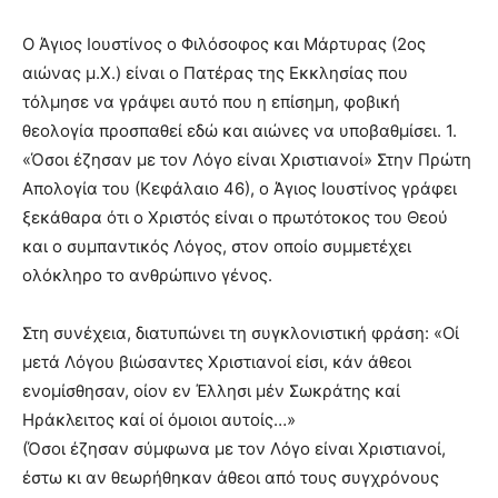
Ο Άγιος Ιουστίνος ο Φιλόσοφος και Μάρτυρας (2ος
αιώνας μ.Χ.) είναι ο Πατέρας της Εκκλησίας που
τόλμησε να γράψει αυτό που η επίσημη, φοβική
θεολογία προσπαθεί εδώ και αιώνες να υποβαθμίσει. 1.
«Όσοι έζησαν με τον Λόγο είναι Χριστιανοί» Στην Πρώτη
Απολογία του (Κεφάλαιο 46), ο Άγιος Ιουστίνος γράφει
ξεκάθαρα ότι ο Χριστός είναι ο πρωτότοκος του Θεού
και ο συμπαντικός Λόγος, στον οποίο συμμετέχει
ολόκληρο το ανθρώπινο γένος.
Στη συνέχεια, διατυπώνει τη συγκλονιστική φράση: «Οί
μετά Λόγου βιώσαντες Χριστιανοί είσι, κάν άθεοι
ενομίσθησαν, οίον εν Έλλησι μέν Σωκράτης καί
Ηράκλειτος καί οί όμοιοι αυτοίς…»
(Όσοι έζησαν σύμφωνα με τον Λόγο είναι Χριστιανοί,
έστω κι αν θεωρήθηκαν άθεοι από τους συγχρόνους