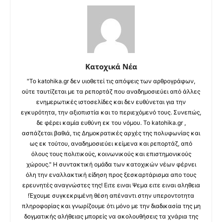
Κατοχικά Νέα
"Το katohika.gr δεν υιοθετεί τις απόψεις των αρθρογράφων,
ούτε ταυτίζεται με τα ρεπορτάζ που αναδημοσιεύει από άλλες
ενημερωτικές ιστοσελίδες και δεν ευθύνεται για την
εγκυρότητα, την αξιοπιστία και το περιεχόμενό τους. Συνεπώς,
δε φέρει καμία ευθύνη εκ του νόμου. Το katohika.gr ,
ασπάζεται βαθιά, τις Δημοκρατικές αρχές της πολυφωνίας και
ως εκ τούτου, αναδημοσιεύει κείμενα και ρεπορτάζ, από
όλους τους πολιτικούς, κοινωνικούς και επιστημονικούς
χώρους." Η συντακτική ομάδα των κατοχικών νέων φέρνει
όλη την εναλλακτική είδηση προς ξεσκαρτάρισμα απο τους
ερευνητές αναγνώστες της! Ειτε ειναι Ψεμα ειτε ειναι αληθεια
!Έχουμε συγκεκριμένη θέση απέναντι στην υπεροντοτητα
πληροφορίας και γνωρίζουμε ότι μόνο με την διαδικασία της μη
δογματικής αλήθειας μπορείς να ακολουθήσεις τα χνάρια της