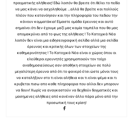
πραγματικής αλήθειας! Εδώ λοιπόν θα βρειτε ότι θέλει το πεδίο
να μας κάνει να ασχοληθούμε ...αλλά θα βρείτε και πολλούς
πλέον που κατανόησαν και την πληροφορία του πεδιου την
κάνουν κομματάκια! Είμαστε ομάδα έρευνας και αυτό
σημαίνει ότι δεν έχουμε μαζί μας καμία ταμπέλα που θα μας
απομακρύνει από το φως της αλήθειας ! Το Κατοχικά Νέα
λοιπόν δεν είναι μια ειδησεογραφική σελίδα αλλά μια σελίδα
έρευνας και κριτικής όλων των στοιχείων της
καθημερινότητας ! Το Κατοχικά Νέα είναι ο χώρος όπου οι
ελεύθεροι ερευνητές χρησιμοποιούν τον τοίχο
αναδημοσιεύσεως σαν αποθήκη στοιχείων σε πολύ
μεγαλύτερη έρευνα από ότι το φανερό έτσι ώστε μόνοι τους
να καταλήξουν στο τι είναι αλήθεια και τι είναι ψέμα και τι
κρυβεται πισω απο καθε πληροφορια που αλλοι δεν μπορουν
να δουν! Χωρίς να αναγκαστούν να δεχθούν δογματικές και
μασημενες αλήθειες από κανέναν άλλο πάρα μόνο από την
προσωπική τους κρίση!