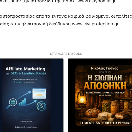
ισκεφθούν την ιστοσελίδα της ΕΛ.ΑΣ. www.astynomia.gr.
 αυτοπροστασίας από τα έντονα καιρικά φαινόμενα, οι πολίτε
ίας στην ηλεκτρονική διεύθυνση www.civilprotection.gr.
STRANGERS E-BOOKS