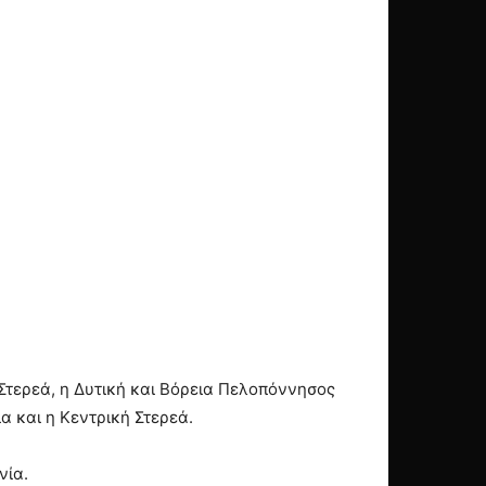
ή Στερεά, η Δυτική και Βόρεια Πελοπόννησος
α και η Κεντρική Στερεά.
νία.