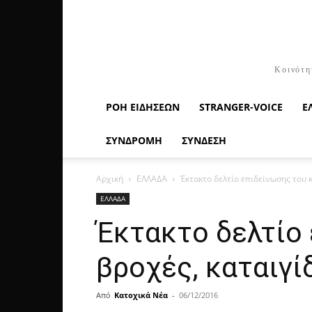
Κοινότη
ΡΟΉ ΕΙΔΉΣΕΩΝ
STRANGER-VOICE
Ε
ΣΥΝΔΡΟΜΗ
ΣΥΝΔΕΣΗ
Αρχική
ΕΛΛΑΔΑ
Έκτακτο δελτίο επιδείνωσης του 
ΕΛΛΑΔΑ
Έκτακτο δελτίο 
βροχές, καταιγί
Από
Κατοχικά Νέα
-
06/12/2016