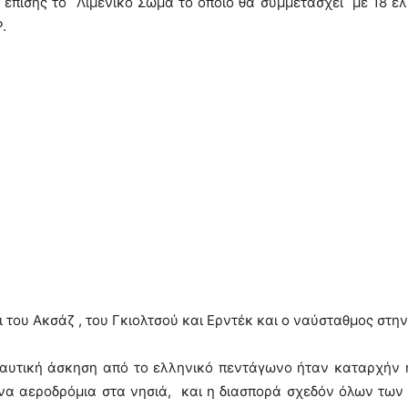
 επίσης το Λιμενικό Σώμα το οποίο θα συμμετάσχει με 18 
.
ι του Ακσάζ , του Γκιολτσού και Ερντέκ και ο ναύσταθμος στη
αυτική άσκηση από το ελληνικό πεντάγωνο ήταν καταρχήν 
 αεροδρόμια στα νησιά, και η διασπορά σχεδόν όλων των