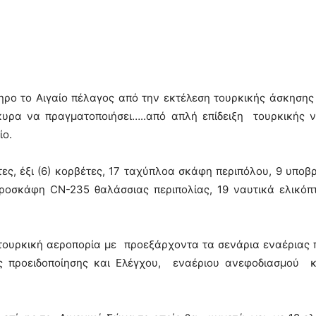
ηρο το Αιγαίο πέλαγος από την εκτέλεση τουρκικής άσκηση
γκυρα να πραγματοποιήσει…..από απλή επίδειξη τουρκικής 
αίο.
ς, έξι (6) κορβέτες, 17 ταχύπλοα σκάφη περιπόλου, 9 υποβ
εροσκάφη CN-235 θαλάσσιας περιπολίας, 19 ναυτικά ελικό
τουρκική αεροπορία με προεξάρχοντα τα σενάρια εναέριας
 προειδοποίησης και Ελέγχου, εναέριου ανεφοδιασμού 