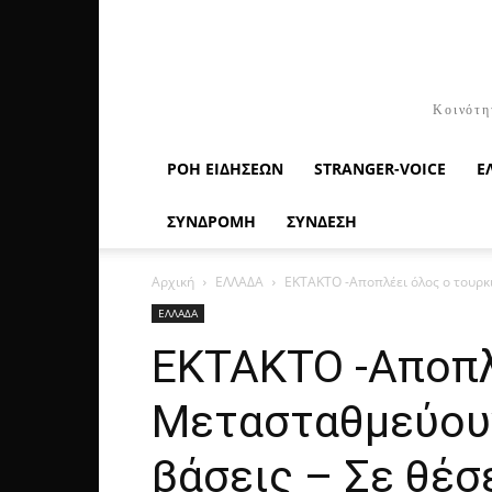
Κοινότη
ΡΟΉ ΕΙΔΉΣΕΩΝ
STRANGER-VOICE
Ε
ΣΥΝΔΡΟΜΗ
ΣΥΝΔΕΣΗ
Αρχική
ΕΛΛΑΔΑ
ΕΚΤΑΚΤΟ -Αποπλέει όλος ο τουρκ
ΕΛΛΑΔΑ
ΕΚΤΑΚΤΟ -Αποπλ
Μετασταθμεύουν
βάσεις – Σε θέσ