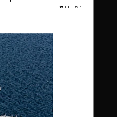
111
7