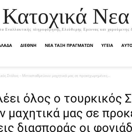
Κατοχικά Νεα
τα Εναλλακτικής πληροφόρησης,Ελεύθερης Ερευνας και χαρούμενης 
ΛΛΑΔΑ
ΔΙΕΘΝΗ
ΝΕΑ ΤΑΞΗ ΠΡΑΓΜΑΤΩΝ
ΥΓΕΙΑ
ΑΥΤ
ικός Στόλος – Μετασταθμεύουν μαχητικά μας σε προκεχωρημένες...
έει όλος ο τουρκικός 
 μαχητικά μας σε προ
εις διασποράς οι φονιά