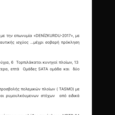
ς με την επωνυμία «DENİZKURDU-2017», με
ναυτικής ισχύος …μέχρι σοβαρή πρόκληση
ρύχια, 6 Τορπιλάκατοι κυνηγοί πλοίων, 13
πτερα, επτά Ομάδες SATA ομάδα και δύο
 προσβολής πολεμικών πλοίων ( TASMO) με
και ρυμουλκόυμενων στόχων από ειδικά