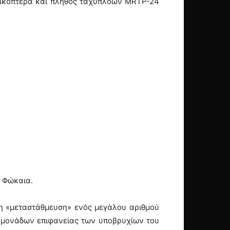
ελικόπτερα και πλήθος ταχύπλοων MRTP-24
ν Φώκαια.
η «μεταστάθμευση» ενός μεγάλου αριθμού
 μονάδων επιφανείας των υποβρυχίων του