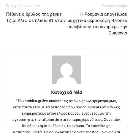
Προηγούμενο άρθρο
Επόμενο άρθρο
Πέθανε ο θρύλος της ρέγκε
H Ρουμανία απογείωσε
Τζίμι Κλιφ σε ηλικία 81 ετών
μαχητικά αεροσκάφη -Drones
παραβίασαν τα σύνορα με την
Ουκρανία
Κατοχικά Νέα
"Το katohika.gr δεν υιοθετεί τις απόψεις των αρθρογράφων,
ούτε ταυτίζεται με τα ρεπορτάζ που αναδημοσιεύει από άλλες
ενημερωτικές ιστοσελίδες και δεν ευθύνεται για την
εγκυρότητα, την αξιοπιστία και το περιεχόμενό τους. Συνεπώς,
δε φέρει καμία ευθύνη εκ του νόμου. Το katohika.gr ,
ασπάζεται βαθιά, τις Δημοκρατικές αρχές της πολυφωνίας και