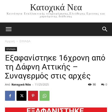
Κατοχικά Νεα
Κοινότητα Εναλλακτικής πληροφόρησης,Ελεύθερης Ερευνας και
χαρούμενης διάθεσης
Αρχική
ΕΛΛΑΔΑ
ΕΛΛΑΔΑ
Εξαφανίστηκε 16χρονη από
τη Δάφνη Αττικής –
Συναγερμός στις αρχές
Από
Κατοχικά Νέα
-
11/25/2025
90
0