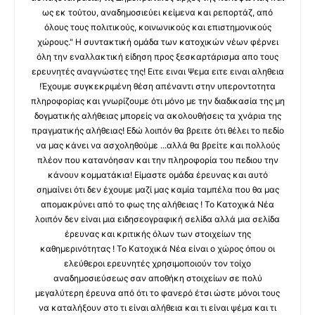
ως εκ τούτου, αναδημοσιεύει κείμενα και ρεπορτάζ, από
όλους τους πολιτικούς, κοινωνικούς και επιστημονικούς
χώρους." Η συντακτική ομάδα των κατοχικών νέων φέρνει
όλη την εναλλακτική είδηση προς ξεσκαρτάρισμα απο τους
ερευνητές αναγνώστες της! Ειτε ειναι Ψεμα ειτε ειναι αληθεια
!Έχουμε συγκεκριμένη θέση απέναντι στην υπεροντοτητα
πληροφορίας και γνωρίζουμε ότι μόνο με την διαδικασία της μη
δογματικής αλήθειας μπορείς να ακολουθήσεις τα χνάρια της
πραγματικής αλήθειας! Εδώ λοιπόν θα βρειτε ότι θέλει το πεδίο
να μας κάνει να ασχοληθούμε ...αλλά θα βρείτε και πολλούς
πλέον που κατανόησαν και την πληροφορία του πεδιου την
κάνουν κομματάκια! Είμαστε ομάδα έρευνας και αυτό
σημαίνει ότι δεν έχουμε μαζί μας καμία ταμπέλα που θα μας
απομακρύνει από το φως της αλήθειας ! Το Κατοχικά Νέα
λοιπόν δεν είναι μια ειδησεογραφική σελίδα αλλά μια σελίδα
έρευνας και κριτικής όλων των στοιχείων της
καθημερινότητας ! Το Κατοχικά Νέα είναι ο χώρος όπου οι
ελεύθεροι ερευνητές χρησιμοποιούν τον τοίχο
αναδημοσιεύσεως σαν αποθήκη στοιχείων σε πολύ
μεγαλύτερη έρευνα από ότι το φανερό έτσι ώστε μόνοι τους
να καταλήξουν στο τι είναι αλήθεια και τι είναι ψέμα και τι