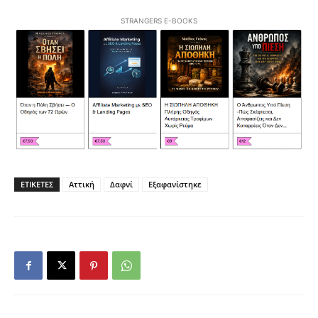
STRANGERS E-BOOKS
ΕΤΙΚΕΤΕΣ
Αττική
Δαφνί
Εξαφανίστηκε