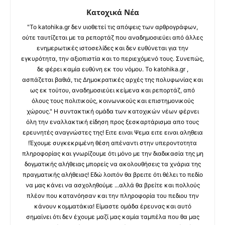
Κατοχικά Νέα
"Το katohika.gr δεν υιοθετεί τις απόψεις των αρθρογράφων,
ούτε ταυτίζεται με τα ρεπορτάζ που αναδημοσιεύει από άλλες
ενημερωτικές ιστοσελίδες και δεν ευθύνεται για την
εγκυρότητα, την αξιοπιστία και το περιεχόμενό τους. Συνεπώς,
δε φέρει καμία ευθύνη εκ του νόμου. Το katohika.gr ,
ασπάζεται βαθιά, τις Δημοκρατικές αρχές της πολυφωνίας και
ως εκ τούτου, αναδημοσιεύει κείμενα και ρεπορτάζ, από
όλους τους πολιτικούς, κοινωνικούς και επιστημονικούς
χώρους." Η συντακτική ομάδα των κατοχικών νέων φέρνει
όλη την εναλλακτική είδηση προς ξεσκαρτάρισμα απο τους
ερευνητές αναγνώστες της! Ειτε ειναι Ψεμα ειτε ειναι αληθεια
!Έχουμε συγκεκριμένη θέση απέναντι στην υπεροντοτητα
πληροφορίας και γνωρίζουμε ότι μόνο με την διαδικασία της μη
δογματικής αλήθειας μπορείς να ακολουθήσεις τα χνάρια της
πραγματικής αλήθειας! Εδώ λοιπόν θα βρειτε ότι θέλει το πεδίο
να μας κάνει να ασχοληθούμε ...αλλά θα βρείτε και πολλούς
πλέον που κατανόησαν και την πληροφορία του πεδιου την
κάνουν κομματάκια! Είμαστε ομάδα έρευνας και αυτό
σημαίνει ότι δεν έχουμε μαζί μας καμία ταμπέλα που θα μας