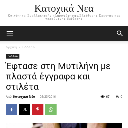
Κατοχικά Νεα
Κοινότητα Εναλλακτικής πληροφόρησης,Ελεύθερης Ερευνας και
χαρούμενης διάθεσης
Αρχική
ΕΛΛΑΔΑ
ΕΛΛΑΔΑ
Έφτασε στη Μυτιλήνη με
πλαστά έγγραφα και
στιλέτα
Από
Κατοχικά Νέα
-
05/23/2016
67
0