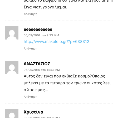
βολικο το καψιμο !!! Θα γινει και έλεγχος dna !!!
Σιγα γιατι γαργαλιεμαι.
Απάντηση
eeeeeeeeeeee
06/09/2016 στο 9:33 ΜΜ
http://www.makeleio.gr/?p=638312
Απάντηση
ΑΝΑΣΤΑΣΙΟΣ
06/09/2016 στο 11:43 ΜΜ
Αυτος δεν ειναι που εκβιαζε κοσμο?Οποιος
μπλεκει με τα πιτουρα τον τρωνε οι κοτες λεει
ο λαος μας…
Απάντηση
Χριστίνα
06/09/2016 στο 11:58 ΜΜ