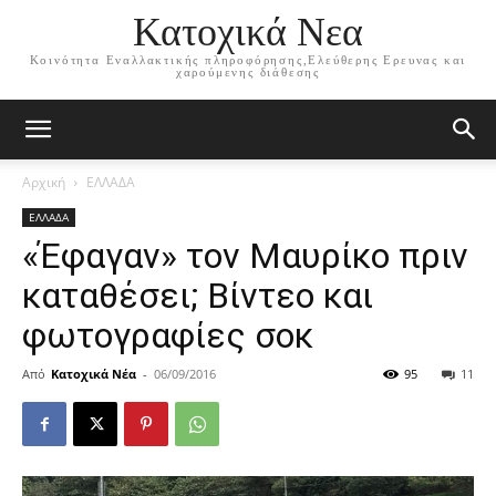
Κατοχικά Νεα
Κοινότητα Εναλλακτικής πληροφόρησης,Ελεύθερης Ερευνας και
χαρούμενης διάθεσης
Αρχική
ΕΛΛΑΔΑ
ΕΛΛΑΔΑ
«Έφαγαν» τον Μαυρίκο πριν
καταθέσει; Βίντεο και
φωτογραφίες σοκ
Από
Κατοχικά Νέα
-
06/09/2016
95
11