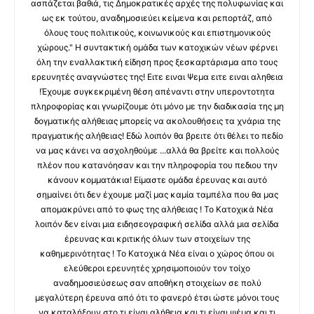
ασπάζεται βαθιά, τις Δημοκρατικές αρχές της πολυφωνίας και
ως εκ τούτου, αναδημοσιεύει κείμενα και ρεπορτάζ, από
όλους τους πολιτικούς, κοινωνικούς και επιστημονικούς
χώρους." Η συντακτική ομάδα των κατοχικών νέων φέρνει
όλη την εναλλακτική είδηση προς ξεσκαρτάρισμα απο τους
ερευνητές αναγνώστες της! Ειτε ειναι Ψεμα ειτε ειναι αληθεια
!Έχουμε συγκεκριμένη θέση απέναντι στην υπεροντοτητα
πληροφορίας και γνωρίζουμε ότι μόνο με την διαδικασία της μη
δογματικής αλήθειας μπορείς να ακολουθήσεις τα χνάρια της
πραγματικής αλήθειας! Εδώ λοιπόν θα βρειτε ότι θέλει το πεδίο
να μας κάνει να ασχοληθούμε ...αλλά θα βρείτε και πολλούς
πλέον που κατανόησαν και την πληροφορία του πεδιου την
κάνουν κομματάκια! Είμαστε ομάδα έρευνας και αυτό
σημαίνει ότι δεν έχουμε μαζί μας καμία ταμπέλα που θα μας
απομακρύνει από το φως της αλήθειας ! Το Κατοχικά Νέα
λοιπόν δεν είναι μια ειδησεογραφική σελίδα αλλά μια σελίδα
έρευνας και κριτικής όλων των στοιχείων της
καθημερινότητας ! Το Κατοχικά Νέα είναι ο χώρος όπου οι
ελεύθεροι ερευνητές χρησιμοποιούν τον τοίχο
αναδημοσιεύσεως σαν αποθήκη στοιχείων σε πολύ
μεγαλύτερη έρευνα από ότι το φανερό έτσι ώστε μόνοι τους
να καταλήξουν στο τι είναι αλήθεια και τι είναι ψέμα και τι