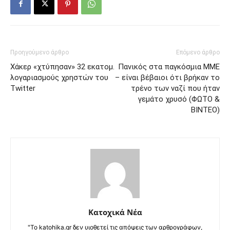
Προηγούμενο άρθρο
Επόμενο άρθρο
Χάκερ «χτύπησαν» 32 εκατομ.
Πανικός στα παγκόσμια ΜΜΕ
λογαριασμούς χρηστών του
– είναι βέβαιοι ότι βρήκαν το
Twitter
τρένο των ναζί που ήταν
γεμάτο χρυσό (ΦΩΤΟ &
ΒΙΝΤΕΟ)
Κατοχικά Νέα
"Το katohika.gr δεν υιοθετεί τις απόψεις των αρθρογράφων,