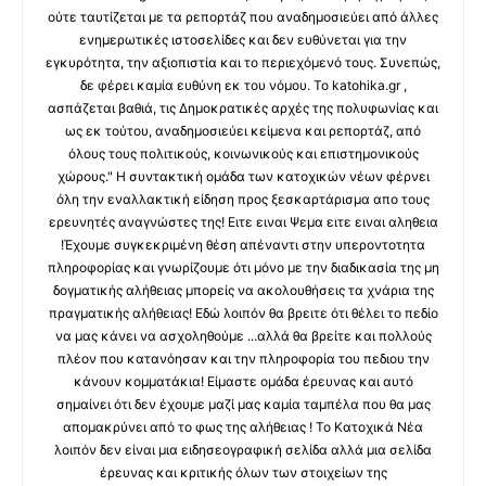
ούτε ταυτίζεται με τα ρεπορτάζ που αναδημοσιεύει από άλλες
ενημερωτικές ιστοσελίδες και δεν ευθύνεται για την
εγκυρότητα, την αξιοπιστία και το περιεχόμενό τους. Συνεπώς,
δε φέρει καμία ευθύνη εκ του νόμου. Το katohika.gr ,
ασπάζεται βαθιά, τις Δημοκρατικές αρχές της πολυφωνίας και
ως εκ τούτου, αναδημοσιεύει κείμενα και ρεπορτάζ, από
όλους τους πολιτικούς, κοινωνικούς και επιστημονικούς
χώρους." Η συντακτική ομάδα των κατοχικών νέων φέρνει
όλη την εναλλακτική είδηση προς ξεσκαρτάρισμα απο τους
ερευνητές αναγνώστες της! Ειτε ειναι Ψεμα ειτε ειναι αληθεια
!Έχουμε συγκεκριμένη θέση απέναντι στην υπεροντοτητα
πληροφορίας και γνωρίζουμε ότι μόνο με την διαδικασία της μη
δογματικής αλήθειας μπορείς να ακολουθήσεις τα χνάρια της
πραγματικής αλήθειας! Εδώ λοιπόν θα βρειτε ότι θέλει το πεδίο
να μας κάνει να ασχοληθούμε ...αλλά θα βρείτε και πολλούς
πλέον που κατανόησαν και την πληροφορία του πεδιου την
κάνουν κομματάκια! Είμαστε ομάδα έρευνας και αυτό
σημαίνει ότι δεν έχουμε μαζί μας καμία ταμπέλα που θα μας
απομακρύνει από το φως της αλήθειας ! Το Κατοχικά Νέα
λοιπόν δεν είναι μια ειδησεογραφική σελίδα αλλά μια σελίδα
έρευνας και κριτικής όλων των στοιχείων της