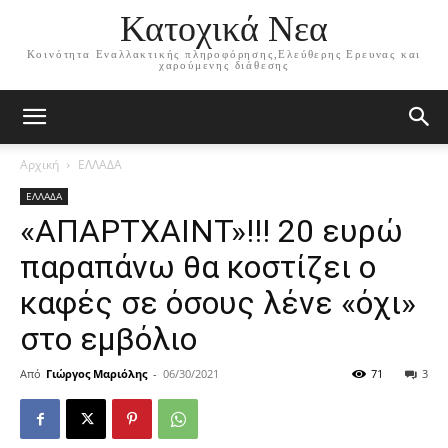
Κατοχικά Νεα
Κοινότητα Εναλλακτικής πληροφόρησης,Ελεύθερης Ερευνας και
χαρούμενης διάθεσης
Αρχική
ΕΛΛΑΔΑ
ΕΛΛΑΔΑ
«ΑΠΑΡΤΧΑΙΝΤ»!!! 20 ευρώ
παραπάνω θα κοστίζει ο
καφές σε όσους λένε «όχι»
στο εμβόλιο
Από
Γιώργος Μαριόλης
-
06/30/2021
71
3