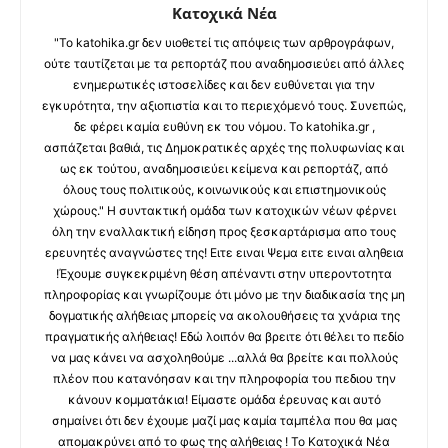
Κατοχικά Νέα
"Το katohika.gr δεν υιοθετεί τις απόψεις των αρθρογράφων,
ούτε ταυτίζεται με τα ρεπορτάζ που αναδημοσιεύει από άλλες
ενημερωτικές ιστοσελίδες και δεν ευθύνεται για την
εγκυρότητα, την αξιοπιστία και το περιεχόμενό τους. Συνεπώς,
δε φέρει καμία ευθύνη εκ του νόμου. Το katohika.gr ,
ασπάζεται βαθιά, τις Δημοκρατικές αρχές της πολυφωνίας και
ως εκ τούτου, αναδημοσιεύει κείμενα και ρεπορτάζ, από
όλους τους πολιτικούς, κοινωνικούς και επιστημονικούς
χώρους." Η συντακτική ομάδα των κατοχικών νέων φέρνει
όλη την εναλλακτική είδηση προς ξεσκαρτάρισμα απο τους
ερευνητές αναγνώστες της! Ειτε ειναι Ψεμα ειτε ειναι αληθεια
!Έχουμε συγκεκριμένη θέση απέναντι στην υπεροντοτητα
πληροφορίας και γνωρίζουμε ότι μόνο με την διαδικασία της μη
δογματικής αλήθειας μπορείς να ακολουθήσεις τα χνάρια της
πραγματικής αλήθειας! Εδώ λοιπόν θα βρειτε ότι θέλει το πεδίο
να μας κάνει να ασχοληθούμε ...αλλά θα βρείτε και πολλούς
πλέον που κατανόησαν και την πληροφορία του πεδιου την
κάνουν κομματάκια! Είμαστε ομάδα έρευνας και αυτό
σημαίνει ότι δεν έχουμε μαζί μας καμία ταμπέλα που θα μας
απομακρύνει από το φως της αλήθειας ! Το Κατοχικά Νέα