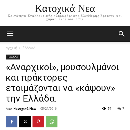
Κατοχικά Νεα
Κοινότητα Εναλλακτικής πληροφόρησης,Ελεύθερης Ερευνας και
χαρούμενης διάθεσης
Αρχική
ΕΛΛΑΔΑ
ΕΛΛΑΔΑ
«Αναρχικοί», μουσουλμάνοι
και πράκτορες
ετοιμάζονται να «κάψουν»
την Ελλάδα.
Από
Κατοχικά Νέα
-
05/21/2016
74
7