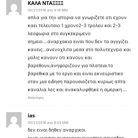
ΚΑΛΑ ΝΤΑΞΞΞΞ
05/21/2016 στο 4:16 ΜΜ
απλα για την ιστορια να γνωριζετε οτι εχουν
καει τελευταιο 1 χρονο2-3 τρολευ και 2-3
λεοφωρια στο συγκεκριμενο
σημειο….αναρχακια ειναι που δεν τα αγγγιζει
κανεις…ανενοχλιτα μεσα στο πολυτεχνειο και
μολις κανουν οτι κανουν και
βαρεθουν,ανηφοριζουν για πλατεια.το
βαρεθικα με το εργο και ειναι εκνευριστικο
οταν μια ειδηση παρουσιαζεται κυριως απτα
καναλια λες και ανακαλυφθηκε η αμερικη….
Απάντηση
ias
05/21/2016 στο 8:03 ΜΜ
δεν ειναι δηθεν αναρχικοι
ειναι γνησιοι αναρχοκομουνιστες φονιαδες