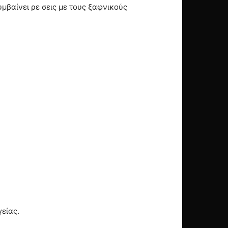
μβαίνει ρε σεις με τους ξαφνικούς
είας.