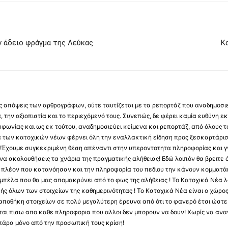
ν άδειο φράγμα της Λεύκας
Κ
 τις απόψεις των αρθρογράφων, ούτε ταυτίζεται με τα ρεπορτάζ που αναδημοσι
 την αξιοπιστία και το περιεχόμενό τους. Συνεπώς, δε φέρει καμία ευθύνη εκ τ
φωνίας και ως εκ τούτου, αναδημοσιεύει κείμενα και ρεπορτάζ, από όλους το
α των κατοχικών νέων φέρνει όλη την εναλλακτική είδηση προς ξεσκαρτάρισ
α !Έχουμε συγκεκριμένη θέση απέναντι στην υπεροντοτητα πληροφορίας και γν
να ακολουθήσεις τα χνάρια της πραγματικής αλήθειας! Εδώ λοιπόν θα βρειτε ό
ύς πλέον που κατανόησαν και την πληροφορία του πεδιου την κάνουν κομματάκ
αμπέλα που θα μας απομακρύνει από το φως της αλήθειας ! Το Κατοχικά Νέα λ
κής όλων των στοιχείων της καθημερινότητας ! Το Κατοχικά Νέα είναι ο χώρο
ποθήκη στοιχείων σε πολύ μεγαλύτερη έρευνα από ότι το φανερό έτσι ώστε μ
υβεται πισω απο καθε πληροφορια που αλλοι δεν μπορουν να δουν! Χωρίς να α
πάρα μόνο από την προσωπική τους κρίση!