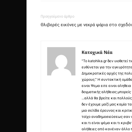
Προηγούμενο άρθρο
Θλιβερές εικόνες με νεκρά ψάρια στο σχεδό
Κατοχικά Νέα
"Το katohika.gr δεν υιοθετεί
ευθύνεται για την εγκυρότητα,
Δημοκρατικές αρχές της πολυ
χώρους." Η συντακτική ομάδ
ειναι Ψεμα ειτε ειναι αληθει
δογματικής αλήθειας μπορείς 
...αλλά θα βρείτε και πολλο
δεν έχουμε μαζί μας καμία τ
μια σελίδα έρευνας και κριτι
τοίχο αναδημοσιεύσεως σαν α
και τι είναι ψέμα και τι κρ
αλήθειες από κανέναν άλλο 